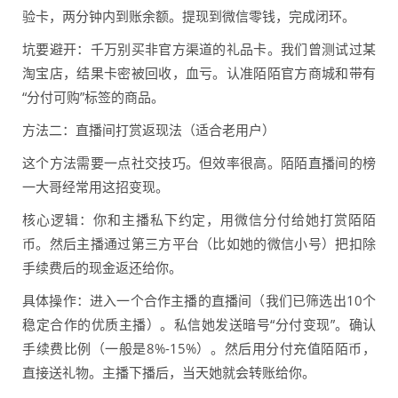
验卡，两分钟内到账余额。提现到微信零钱，完成闭环。
坑要避开：千万别买非官方渠道的礼品卡。我们曾测试过某
淘宝店，结果卡密被回收，血亏。认准陌陌官方商城和带有
“分付可购”标签的商品。
方法二：直播间打赏返现法（适合老用户）
这个方法需要一点社交技巧。但效率很高。陌陌直播间的榜
一大哥经常用这招变现。
核心逻辑：你和主播私下约定，用微信分付给她打赏陌陌
币。然后主播通过第三方平台（比如她的微信小号）把扣除
手续费后的现金返还给你。
具体操作：进入一个合作主播的直播间（我们已筛选出10个
稳定合作的优质主播）。私信她发送暗号“分付变现”。确认
手续费比例（一般是8%-15%）。然后用分付充值陌陌币，
直接送礼物。主播下播后，当天她就会转账给你。