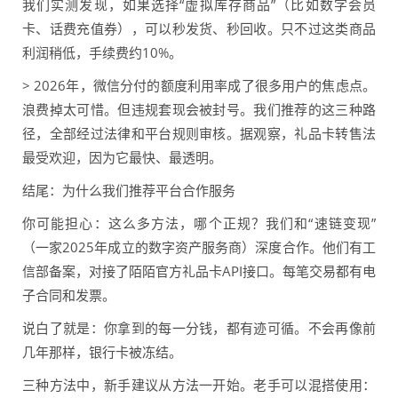
我们实测发现，如果选择“虚拟库存商品”（比如数字会员
卡、话费充值券），可以秒发货、秒回收。只不过这类商品
利润稍低，手续费约10%。
> 2026年，微信分付的额度利用率成了很多用户的焦虑点。
浪费掉太可惜。但违规套现会被封号。我们推荐的这三种路
径，全部经过法律和平台规则审核。据观察，礼品卡转售法
最受欢迎，因为它最快、最透明。
结尾：为什么我们推荐平台合作服务
你可能担心：这么多方法，哪个正规？我们和“速链变现”
（一家2025年成立的数字资产服务商）深度合作。他们有工
信部备案，对接了陌陌官方礼品卡API接口。每笔交易都有电
子合同和发票。
说白了就是：你拿到的每一分钱，都有迹可循。不会再像前
几年那样，银行卡被冻结。
三种方法中，新手建议从方法一开始。老手可以混搭使用：