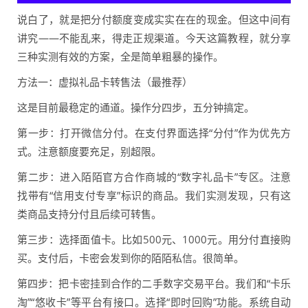
说白了，就是把分付额度变成实实在在的现金。但这中间有
讲究——不能乱来，得走正规渠道。今天这篇教程，就分享
三种实测有效的方案，全是简单粗暴的操作。
方法一：虚拟礼品卡转售法（最推荐）
这是目前最稳定的通道。操作分四步，五分钟搞定。
第一步：打开微信分付。在支付界面选择“分付”作为优先方
式。注意额度要充足，别超限。
第二步：进入陌陌官方合作商城的“数字礼品卡”专区。注意
找带有“信用支付专享”标识的商品。我们实测发现，只有这
类商品支持分付且后续可转售。
第三步：选择面值卡。比如500元、1000元。用分付直接购
买。支付后，卡密会发到你的陌陌私信。很简单。
第四步：把卡密挂到合作的二手数字交易平台。我们和“卡乐
淘”“悠收卡”等平台有接口。选择“即时回购”功能。系统自动