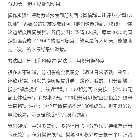
有30天，但可以叠加使用。
操作步骤：把助力链接发到朋友圈或微信群→让好友点“帮TA
加油”→系统会给好友发放红包（他们也能领到几块钱）→你
这边额度瞬间暴涨。我们实测：邀请3人后，原本8000的固
定额度变成了16000的临时额度。缺点是每人每天只能被助
力一次，所以最好集中邀请。
方法四：分期乐“额度置换”法——用积分换额度
很多人不知道，分期乐的会员积分（通过日常消费、签到、
还款获得）可以兑换额度提升券。路径：我的→积分商城→
搜索“额度提升”。最近活动：100积分可以兑换一张“500元
额度体验卡”，有效期7天。300积分可以换“固定额度升级申
请资格”。注意：这个申请资格不是100%成功，但实测通过
率比较高，前提是你近3个月没有逾期。
我们建议：平时多签到、多还信用卡（分期乐支持绑定信用
卡还款），积分攒得很快。攒够300积分就去换一个申请资