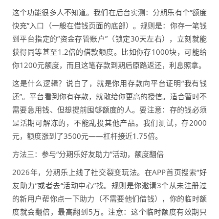
这个功能很多人不知道。我们在后台实测：分期乐有个“额度
快充”入口（一般在借钱页面的底部）。规则是：你存一笔钱
到平台指定的“资金存管账户”（锁定30天左右），立刻就能
获得同等甚至1.2倍的借款额度。比如你存1000块，可能给
你1200元额度，而且这笔存款到期后原路返还，利息照拿。
这是什么逻辑？说白了，就是你用存款向平台证明“我有钱
还”。平台看到你有存款，就敢给你更高的授信。适合暂时不
需要急用钱、但想提前囤够额度的人。要注意：存的钱必须
是活期可解冻的，不能乱投其他产品。我们测试，存2000
元，额度涨到了3500元——杠杆接近1.75倍。
方法三：参与“分期乐好友助力”活动，额度翻倍
2026年，分期乐上线了社交裂变玩法。在APP首页搜索“好
友助力”或者去“活动中心”找。规则是你邀请3个从未注册过
的新用户帮你点一下助力（不需要他们借钱），你的临时额
度就会翻倍，最高翻到5万。注意：这个临时额度有效期只