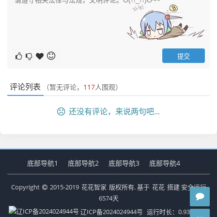
评论列表
（暂无评论，
117
人围观）
还没有评论，来说两句吧...
底部导航1
底部导航2
底部导航3
底部导航4
Copyright
2015-2019
花花智家
版权所有. 基于
花花
搭建 安全运行
6574
天
辽ICP备2024024944号
运行时长：0.939秒
查