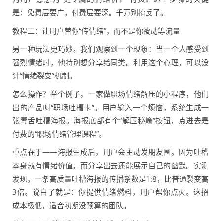
是：免费层要广，付费层要深。千万别搞反了。
教程二：让用户替你“传情绪”，而不是你被动等流量
另一种玩法更巧妙。我们观察到一个现象：当一个人感受到
强烈情绪时，他特别想分享给同类。利用这个心理，可以设
计“情绪裂变”机制。
怎么操作？举个例子。一家做职场情绪解压的小程序，他们
出的产品叫“职场吐槽卡”。用户输入一个烦恼，系统生成一
张毒舌吐槽海报。海报底部有个“解压秘籍”按钮，点进去是
付费的“职场情绪管理课程”。
重点在于——海报生成后，用户会主动发朋友圈。因为吐槽
本身就有情绪价值，而分享出去还能展示自己的幽默。实测
发现，一条高质量吐槽海报的传播系数是1:8，比普通裂变高
3倍。说白了就是：你提供情绪燃料，用户帮你点火。这招
成本极低，适合初期没预算的团队。