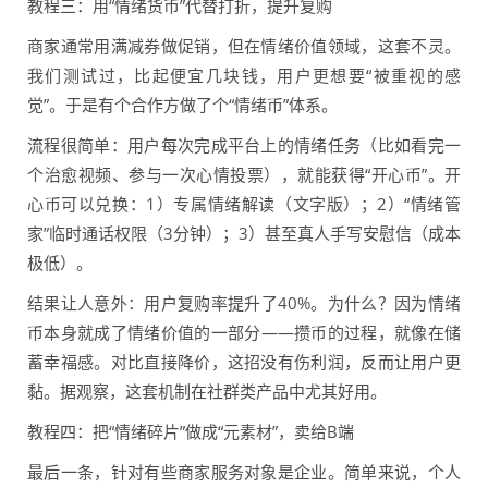
教程三：用“情绪货币”代替打折，提升复购
商家通常用满减券做促销，但在情绪价值领域，这套不灵。
我们测试过，比起便宜几块钱，用户更想要“被重视的感
觉”。于是有个合作方做了个“情绪币”体系。
流程很简单：用户每次完成平台上的情绪任务（比如看完一
个治愈视频、参与一次心情投票），就能获得“开心币”。开
心币可以兑换：1）专属情绪解读（文字版）；2）“情绪管
家”临时通话权限（3分钟）；3）甚至真人手写安慰信（成本
极低）。
结果让人意外：用户复购率提升了40%。为什么？因为情绪
币本身就成了情绪价值的一部分——攒币的过程，就像在储
蓄幸福感。对比直接降价，这招没有伤利润，反而让用户更
黏。据观察，这套机制在社群类产品中尤其好用。
教程四：把“情绪碎片”做成“元素材”，卖给B端
最后一条，针对有些商家服务对象是企业。简单来说，个人