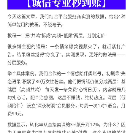
今天这篇文章，我们结合平台服务商实测的数据，给出4种
简单能用的教程。不绕弯子。
教程一：把“共鸣”拆成“高频+低频”两层，分别定价
很多博主犯的错是：一条情绪爆款视频火了，就赶紧打广
告。结果粉丝觉得“你变了”。实测发现，更好的做法是——
分层服务。
举个具体案例。我们合作的一个情感陪伴类账号，初期靠“失
恋语录”积累了30万女性粉丝。他们把情绪价值分成两层：基
础层（高频共鸣） 每天发一条免费“心情日历”，内容就是几
句扎心话，配个治愈图。这层不赚钱，维持热度。深层（低
频陪伴） 设立“深夜树洞”会员服务，每周一次1对1语音，月
费99元。
数据显示，转化率从直接卖课的3%飙升到12%。为什么？因
为用户愿意为“更专属的情绪价值”付费。这个步骤的关键