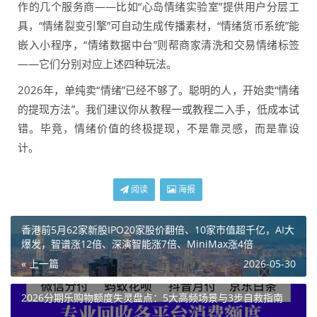
作的几个服务商——比如“心岛情绪实验室”提供用户分层工
具，“情绪裂变引擎”可自动生成传播素材，“情绪货币系统”能
嵌入小程序，“情绪数据中台”则帮商家清洗和交易情绪标签
——它们分别对应上述四种玩法。
2026年，单纯卖“情绪”已经不够了。聪明的人，开始卖“情绪
的提现方法”。我们建议你从教程一或教程二入手，低成本试
错。毕竟，情绪价值的终极提现，不是靠灵感，而是靠设
计。
阅读
海报
香港前5月62家新股IPO20家股价翻倍、10家市值超千亿，AI大
爆发，智谱涨12倍、深演智能涨7倍、MiniMax涨4倍
« 上一篇
2026-05-30
2026分期乐购物额度失灵盘点：5大高频场景与3步自救指南