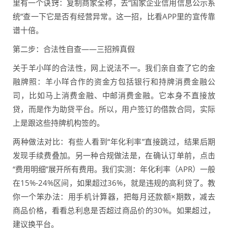
里有一个诀窍：复制商家全称，去“国家企业信用信息公示系
统”查一下它是否有经营异常。这一招，比看APP里的宣传靠
谱十倍。
第二步：合法性自查——三招辨真假
关于羊小咩的合法性，网上说法不一。我们亲自查了它的金
融牌照：羊小咩合作的资金方包括银行和持牌消费金融公
司，比如马上消费金融、中邮消费金融。它本身不直接放
贷，而是作为助贷平台。所以，用户签订的借款合同，实际
上是跟这些持牌机构签的。
两种做法对比：有些人看到“年化利率”直接跳过，结果后期
发现手续费叠加。另一种合规做法是，在确认订单前，点击
“费用明细”展开所有费用。我们实测：年化利率（APR）一般
在15%-24%区间，如果超过36%，就是违规的高利贷了。教
你一个笨办法：用手机计算器，把每月还款额×期数，减去
商品价格，看看总利息是否超过商品价的30%。如果超过，
建议换平台。