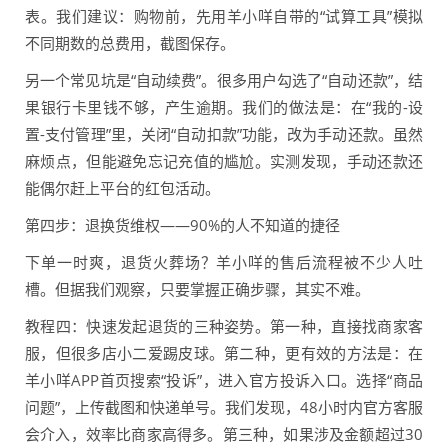
表。我们建议：购物前，先用羊小咩自带的“试算工具”模拟
不同期数的总费用，截图保存。
另一个常见坑是“自动续费”。很多用户勾选了“自动还款”，结
果银行卡里钱不够，产生逾期。我们的做法是：在“我的-设
置-支付管理”里，关闭“自动扣款”功能，改为手动还款。虽然
麻烦点，但能避免忘记充值的尴尬。实测发现，手动还款还
能偶尔赶上平台的红包活动。
第四步：退换货维权——90%的人不知道的捷径
下单一时爽，退货火葬场？羊小咩的售后流程被不少人吐
槽。但据我们观察，只要掌握正确步骤，其实不难。
教程四：快速发起退货的三种姿势。第一种，直接找商家客
服，但很多店小二爱踢皮球。第二种，更有效的方法是：在
羊小咩APP首页搜索“投诉”，进入官方投诉入口。选择“商品
问题”，上传截图和快递单号。我们发现，48小时内官方客服
会介入，效率比商家高得多。第三种，如果涉及金额超过30