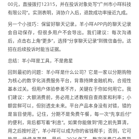
00元，直接拨打12315，并在投诉对象处写“广州市小咩科技
有限公司”。实测表明，消协介入后，退款成功率接近九成。
另一个小技巧：保留好聊天记录。羊小咩APP内的聊天记录
会自动保存，但很多用户不会导出。我们建议：每次沟通
后，点击右上角“更多”，选择“分享聊天记录”到微信备份。这
招在后续投诉时能当证据。
总结：羊小咩是工具，不是救星
回到最初的问题：羊小咩是什么公司？它是一家以分期购物
为核心的数字化消费服务平台，背靠持牌金融机构，合规性
基本过关。但用户体验参差不齐，关键在于你如何用它。我
们建议：大额消费前，务必用上述教程自查商家和利率；小
额尝鲜可以，但别透支未来。平台产品本身没有对错，错的
是盲目使用。记住，分期不是免费午餐，每一次“先享后付”
的便利，背后都写着“利息”。如果你能做到“用之前先算清，
用之后按时还”，羊小咩可以成为你的省钱帮手；否则，它可