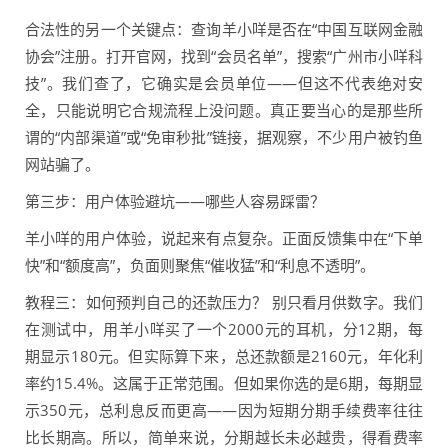
合法性的另一个关键点：查询羊小咩是否在“中国互联网金融
协会”注册。打开官网，找到“会员名单”，搜索“广州市小咩科
技”。我们查了，它确实是会员单位——但这不代表绝对安
全，只能说明它合规流程上没问题。真正要当心的是那些所
谓的“内部渠道”或“免审秒批”链接，据观察，不少用户被钓鱼
网站骗了。
第三步：用户体验避坑——哪些人容易踩雷？
羊小咩的用户体验，说起来有点复杂。正面反馈集中在“下单
快”和“额度高”，负面则聚焦“催收猛”和“利息不透明”。
教程三：如何预判自己的还款压力？ 别只看月供数字。我们
在测试中，用羊小咩买了一个2000元的耳机，分12期，每
期显示180元。但实际算下来，总还款额是2160元，年化利
率约15.4%。这属于正常范围。但如果你选的是6期，每期显
示350元，总利息反而更高——因为短期分期手续费率往往
比长期高。所以，简单来说，分期越长未必越贵，得看费率