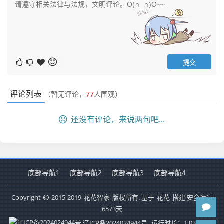
评论列表
（暂无评论，
77
人围观）
还没有评论，来说两句吧...
底部导航1
底部导航2
底部导航3
底部导航4
Copyright
2015-2019
花花智家
版权所有. 基于
花花
搭建 安全运行
6573
天
辽ICP备2024024944号
运行时长：1.038秒
查