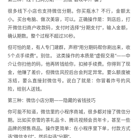
很多线下小店也支持微信分期。你买瓶水？不行，金额太
小。买台电脑、做次美容，可以。正确操作是：到店后，打
开微信扫商户收款码，支付时选择“分期支付”，输入金额，
确认期数。整个过程不超过30秒。
但可怕的是，有人专门建群，声称“用分期码帮你刷出来，收
5个点手续费”。别信。 这类操作的本质是“虚假交易”——中
介让你扫他的码，他再转钱给你，扣掉手续费。你得到了现
金，他赚了差价，但微信风控后台会判定异常。要么额度被
冻结，要么直接封微信号。说白了就是：你冒着炸号的风
险，给别人送钱。
第三种：微信小店分期——隐藏的省钱技巧
你可能不知道，微信里的小程序商城，很多都对接了微信分
期。比如买奈雪的茶礼品卡、腾讯视频会员年卡，甚至一些
品牌的预售商品。操作更简单：在小程序里下单，付款方式
选“微信支付”，然后勾选“分期”。