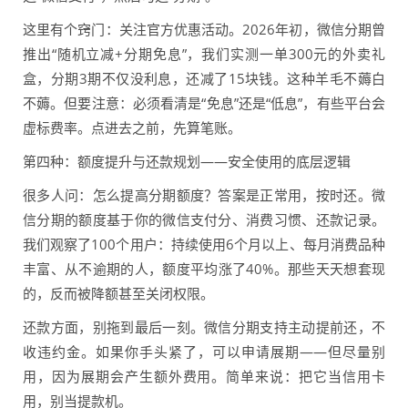
这里有个窍门：关注官方优惠活动。2026年初，微信分期曾
推出“随机立减+分期免息”，我们实测一单300元的外卖礼
盒，分期3期不仅没利息，还减了15块钱。这种羊毛不薅白
不薅。但要注意：必须看清是“免息”还是“低息”，有些平台会
虚标费率。点进去之前，先算笔账。
第四种：额度提升与还款规划——安全使用的底层逻辑
很多人问：怎么提高分期额度？答案是正常用，按时还。微
信分期的额度基于你的微信支付分、消费习惯、还款记录。
我们观察了100个用户：持续使用6个月以上、每月消费品种
丰富、从不逾期的人，额度平均涨了40%。那些天天想套现
的，反而被降额甚至关闭权限。
还款方面，别拖到最后一刻。微信分期支持主动提前还，不
收违约金。如果你手头紧了，可以申请展期——但尽量别
用，因为展期会产生额外费用。简单来说：把它当信用卡
用，别当提款机。