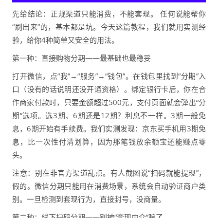
先给结论：正规渠道只能消费，不能套现。 任何说能帮你
“刷出来”的，基本都是坑。今天这篇教程，我们就用实测经
验，给你4种简单又安全的用法。
第一种：直接购物分期——最基础也最稳妥
打开微信，点“我”→“服务”→“钱包”。在钱包里找到“分期”入
口（没有的话说明还没开通资格）。绑定银行卡后，你在合
作商家付款时，只要金额超过500元，支付页面就会弹出“分
期”选项。选3期、6期还是12期？利息不一样。3期一般免
息，6期开始有手续费。我们实测发现：京东买手机用3期免
息，比一次性付清划算，因为那笔钱放余额宝还能赚点零
头。
注意：别在非官方渠道乱点。有人截图说“扫码就能提现”，
假的。微信分期只能用在消费场景，系统会自动验证商户类
别。一旦检测到套现行为，直接封号，没商量。
第二种：线下扫码分期——别被“套现中介”骗了