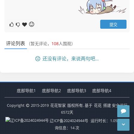
评论列表
（暂无评论，
108
人围观）
还没有评论，来说两句吧...
底部导航1
底部导航2
底部导航3
底部导航4
Copyright
2015-2019
花花智家
版权所有. 基于
花花
搭建 安全运行
6572
天
辽ICP备2024024944号
运行时长：1.059秒
查
询信息：14 次