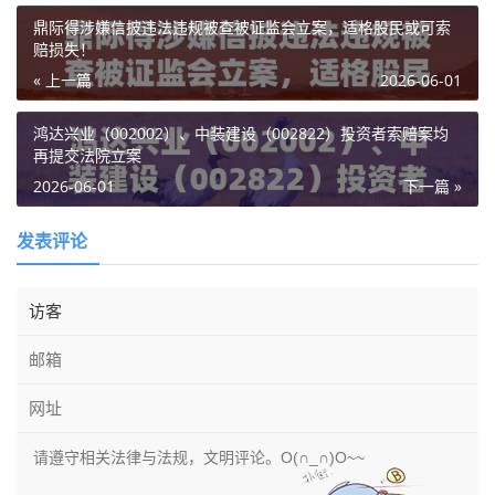
鼎际得涉嫌信披违法违规被查被证监会立案，适格股民或可索
赔损失！
« 上一篇
2026-06-01
鸿达兴业（002002）、中装建设（002822）投资者索赔案均
再提交法院立案
2026-06-01
下一篇 »
发表评论