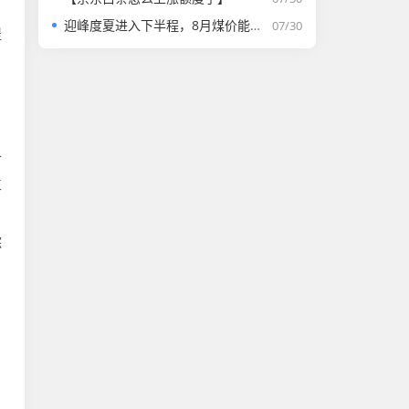
迎峰度夏进入下半程，8月煤价能否走强？
07/30
提
付
立
综
。