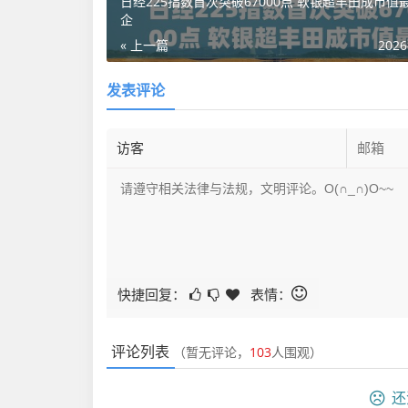
日经225指数首次突破67000点 软银超丰田成市值
企
« 上一篇
2026
发表评论
快捷回复：
表情：
评论列表
（暂无评论，
103
人围观）
还