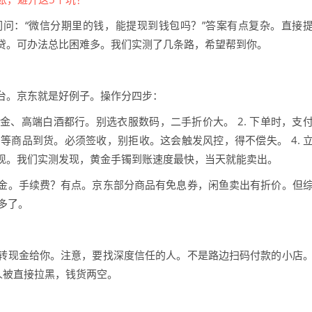
问：“微信分期里的钱，能提现到钱包吗？”答案有点复杂。直接
贷。可办法总比困难多。我们实测了几条路，希望帮到你。
台。京东就是好例子。操作分四步：
黄金、高端白酒都行。别选衣服数码，二手折价大。 2. 下单时，支
. 等商品到货。必须签收，别拒收。这会触发风控，得不偿失。 4. 
现。我们实测发现，黄金手镯到账速度最快，当天就能卖出。
金。手续费？有点。京东部分商品有免息券，闲鱼卖出有折价。但
多了。
转现金给你。注意，要找深度信任的人。不是路边扫码付款的小店
人被直接拉黑，钱货两空。