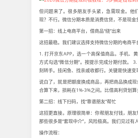
但问题来了。很多朋友手头紧，急需现金。他们
现？不行。微信分期本质是消费信贷，不是现金
第一招：线上电商平台，借商品“绕”出来
这招最稳。我们建议选择支持微信分期的电商平
1. 打开京东APP，选一个高保值商品。手机、
方式勾选“微信分期”。按提示完成分期付款。 3
刻转手。挂闲鱼、找亲戚收都行。关键是快速变
说白了，就是把额度换成商品，再把商品换成现
合算下来，损耗在1%-3%之间。比借高利贷划算
第二招：线下扫码，找“靠谱朋友”帮忙
这招更直接。原理很简单：你帮朋友付钱，朋友
那些很多是“套现中介”，风险极高。我们见过有
操作流程：