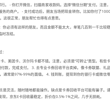
行。 - 你打开微信，扫描商家收款码。选择“微信分期”支付。注意
务的商户。 - 支付成功后，朋友当场把现金转你。比如你付了100
费”。这很正常，朋友帮忙也得有点意思。
伤：你必须有这样的朋友。而且金额不能太大，单笔几百到一千比较
临时冻结。
过：
东E卡、美团卡、沃尔玛卡都不错。注意，必须是“可转让”类型。有些
期付款，完成支付。 3. 去专业卡券回收平台卖掉。像卡券联盟、礼
常是97%-99%的面值。 4. 钱到账，提现到你的银行卡或微信
点是灵活，随时随地都能操作。缺点是卡券回收平台可能有骗子。
现，京东E卡回收最稳定，折价在0.5%-1%之间，几乎无损耗。