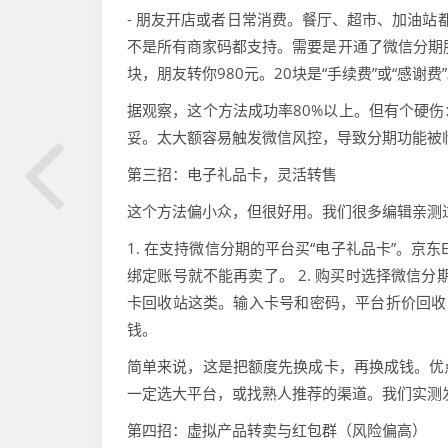
- 朋友开店或者日常消费。餐厅、超市、加油站都
不是所有商家码都支持。需要是开通了微信分期服
块，朋友转你980元。20块是“手续费”或“感谢
据观察，这个方法成功率80%以上。但有个硬
妥。太大额容易触发微信风控，导致分期功能被
第三招：电子礼品卡，灵活转售
这个方法偏小众，但很好用。我们很多编辑亲测
1. 在支持微信分期的平台买“电子礼品卡”。京
绑定账号就不能再卖了。 2. 购买时选择微信分
卡回收站这类。输入卡号和密码，平台折价回收，通
钱。
简单来说，这是把额度先换成卡，再换成钱。优
一定选大平台，或找熟人推荐的渠道。我们实测发
第四招：虚拟产品转卖与红包群（风险偏高）