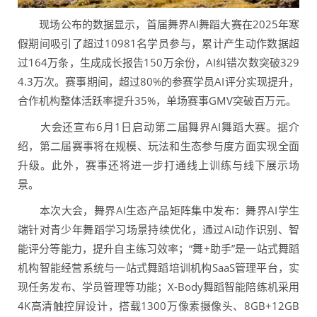
现场公布的数据显示，首届舞界AI舞蹈大赛在2025年寒
假期间吸引了超过10981名学员参与，累计产生动作数据超
过164万条，生成成长报告150万余份，AI纠错次数突破329
4.3万次。赛事期间，超过80%的参赛学员AI评分实现提升，
合作机构整体活跃率提升35%，单场赛事GMV突破百万元。
大会还宣布6月1日启动第二届舞界AI舞蹈大赛。据介
绍，第二届赛事将在规模、玩法和生态参与度方面实现全面
升级。此外，赛事还将进一步打通线上训练与线下展示场
景。
本次大会，舞界AI生态产品矩阵集中发布：舞界AI学生
端针对青少年舞蹈学习场景持续优化，通过AI动作识别、智
能评分等能力，提升自主练习效率；“舞+助手”是一站式舞蹈
机构智能经营系统与一站式舞蹈培训机构SaaS管理平台，实
现任务发布、学员管理等功能；X-Body舞蹈智能陪练机采用
4K高清触控屏设计，搭载1300万像素摄像头、8GB+12GB