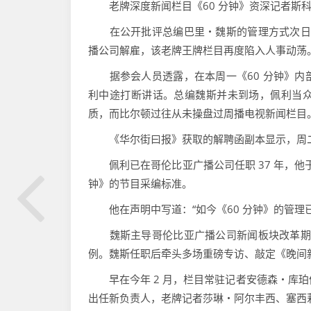
老牌深度新闻栏目《60 分钟》资深记者斯科特
在公开批评总编巴里・魏斯的管理方式次日，
播公司解雇，该老牌王牌栏目再度陷入人事动荡
据参会人员透露，在本周一《60 分钟》内
利中途打断讲话。总编魏斯并未到场，佩利当众
质，而比尔顿过往从未操盘过周播电视新闻栏目
《华尔街曰报》获取的解聘函副本显示，周二
佩利已在哥伦比亚广播公司任职 37 年，他于
钟》的节目采编标准。
他在声明中写道：“如今《60 分钟》的管理
魏斯主导哥伦比亚广播公司新闻板块改革期间
例。魏斯任职后牵头多场重磅专访、敲定《晚间
早在今年 2 月，栏目常驻记者安德森・库珀便
出任新负责人，老牌记者莎琳・阿尔丰西、塞西