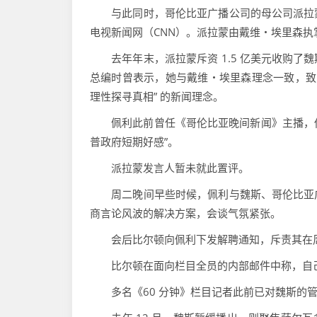
与此同时，哥伦比亚广播公司的母公司派拉蒙
电视新闻网（CNN）。派拉蒙由戴维・埃里森
去年年末，派拉蒙斥资 1.5 亿美元收购了
总编时曾表示，她与戴维・埃里森理念一致，致力
理性探寻真相” 的新闻理念。
佩利此前曾任《哥伦比亚晚间新闻》主播，他指
普政府短期好感”。
派拉蒙发言人暂未就此置评。
周二晚间早些时候，佩利与魏斯、哥伦比亚广
商言论风波的解决方案，会谈气氛紧张。
会后比尔顿向佩利下发解聘通知，斥责其在周一
比尔顿在面向栏目全员的内部邮件中称，自己
多名《60 分钟》栏目记者此前已对魏斯的管