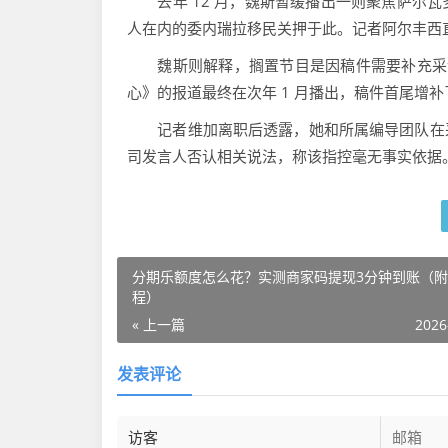
去年 12 月，魏斯暂缓播出一则聚焦萨尔瓦
人在内的委内瑞拉移民关押于此。记者阿尔丰西
魏斯则解释，搁置节目是因稿件需要补充采访素
心》的报道最终在次年 1 月播出，稿件首尾增
记者维加离职后透露，她和所属编导团队在采编
司发言人否认相关说法，称该指控毫无事实依据
分期乐额度怎么花？实测商家码提现3分钟到账（
程）
« 上一篇
2026
发表评论