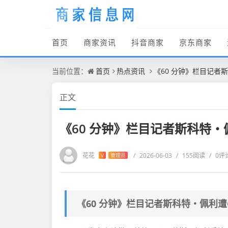
首页
商家资讯
抖音商家
京东商家
当前位置：
首页
热点资讯
《60 分钟》栏目记者
正文
《60 分钟》栏目记者斯科特・
花花
/
2026-06-03
/
155阅读
/
0评
V
管理员
《60 分钟》栏目记者斯科特・佩利遭