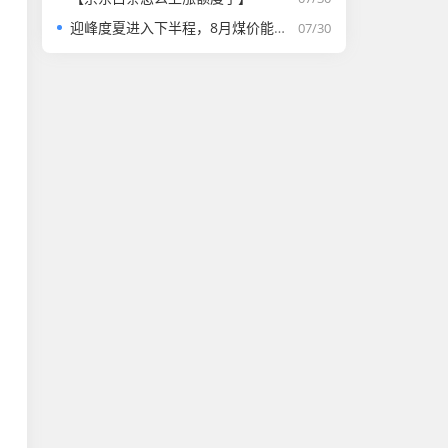
迎峰度夏进入下半程，8月煤价能否走强？
07/30