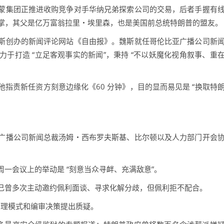
集团正推进收购竞争对手华纳兄弟探索公司的交易，后者手握有
执掌，其父是亿万富翁拉里・埃里森，也是美国前总统特朗普的盟友。
魏斯创办的新闻评论网站《自由报》。魏斯就任哥伦比亚广播公司新
于打造 “立足客观事实的新闻”，秉持 “不以妖魔化视角叙事、重
责新任资方刻意边缘化《60 分钟》，目的显而易见是 “换取特
播公司新闻总裁汤姆・西布罗夫斯基、比尔顿以及人力部门开会
会议上的举动是 “刻意当众寻衅、充满敌意”。
曾多次主动邀约佩利面谈、寻求化解分歧，但佩利拒不配合。
理模式和编审决策提出质疑。