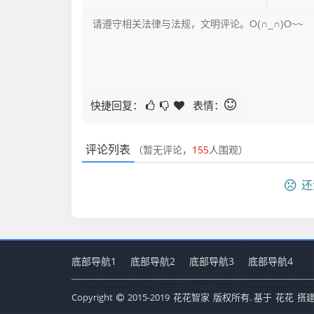
快捷回复：
表情：
评论列表
（暂无评论，
155
人围观）
还
底部导航1
底部导航2
底部导航3
底部导航4
Copyright
2015-2019
花花智家
版权所有. 基于
花花
搭建