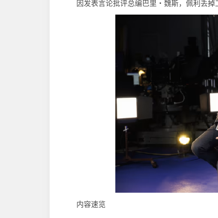
因发表言论批评总编巴里・魏斯，佩利丢掉
内容速览