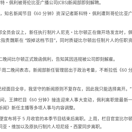
・佩利被哥伦比亚广播公司(CBS)新闻部即刻解聘。
知名新闻节目《60 分钟》资深记者斯科特・佩利遭到哥伦比亚
。
部全员会议上，新任执行制片人尼克・比尔顿正在做开场发言时，
指责魏斯在 “毁掉这档节目”，同时质疑比尔顿出任制片人的任职
。
晚间比尔顿正式致函佩利，告知其因违规被公司即刻解雇。
周二晚间表态，新闻部新任管理层出于政治考量，不断拉低《60 
已经面目全非，我坚守的新闻原则不复存在，因此我只能选择离开。”
，王牌栏目《60 分钟》接连迎来人事大变动，佩利离职是最新
新闻》新任主播等多项人事与内容调整。
宣布将于 5 月收官的本季节目结束后离职。上周，栏目官宣比尔
莉亚・维加以及原执行制片人坦尼娅・西蒙同步离职。