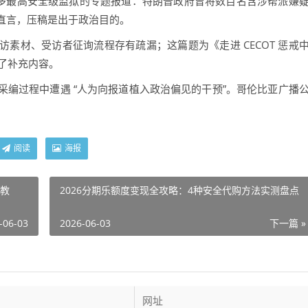
多最高安全级监狱的专题报道：特朗普政府曾将数百名含涉帮派嫌
直言，压稿是出于政治目的。
材、受访者征询流程存有疏漏；这篇题为《走进 CECOT 惩戒
补了补充内容。
过程中遭遇 “人为向报道植入政治偏见的干预”。哥伦比亚广播
。
阅读
海报
附教
2026分期乐额度变现全攻略：4种安全代购方法实测盘点
-06-03
2026-06-03
下一篇 »