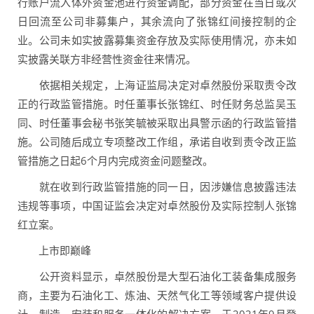
行账户流入体外资金池进行资金调配，部分资金在当日或次
日回流至公司非募集户，其余流向了张锦红间接控制的企
业。公司未如实披露募集资金存放及实际使用情况，亦未如
实披露关联方非经营性资金往来情况。
依据相关规定，上海证监局决定对卓然股份采取责令改
正的行政监管措施。时任董事长张锦红、时任财务总监吴玉
同、时任董事会秘书张笑毓被采取出具警示函的行政监管措
施。公司随后成立专项整改工作组，承诺自收到责令改正监
管措施之日起6个月内完成资金问题整改。
就在收到行政监管措施的同一日，因涉嫌信息披露违法
违规等事项，中国证监会决定对卓然股份及实际控制人张锦
红立案。
上市即巅峰
公开资料显示，卓然股份是大型石油化工装备集成服务
商，主要为石油化工、炼油、天然气化工等领域客户提供设