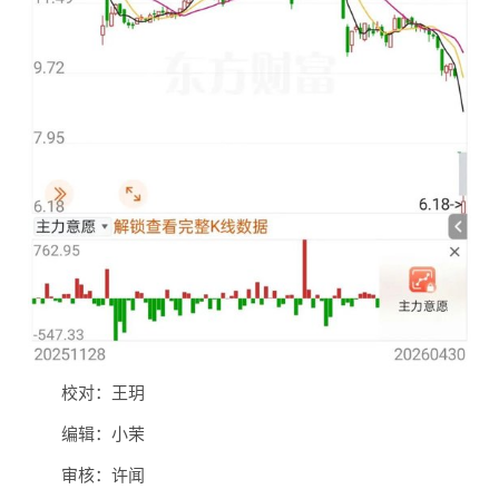
校对：王玥
编辑：小茉
审核：许闻