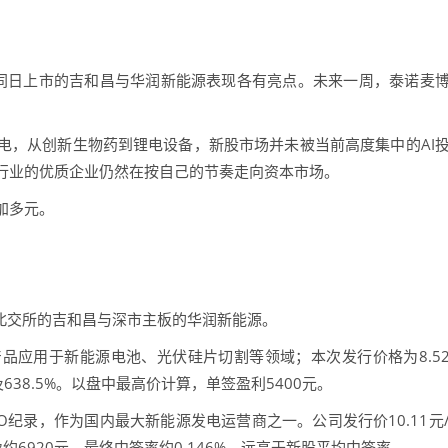
同日上市的吉和昌与华润新能源表现各有亮点。未来一周，泰诺麦
电，从创新生物药到锂电设备，新股市场并未被当前高度集中的AI
行业的优质企业仍然在按自己的节奏走向资本市场。
加多元。
北交所的吉和昌与深市主板的华润新能源。
品应用于新能源电池、光伏硅片切割等领域；本次发行价格为8.5
及638.5%。以盘中最高价计算，单签盈利5400元。
O纪录，作为国内最大新能源发电运营商之一。公司发行价10.11元
约6920元，最终中签率约0.146%，远高于新股平均中签率。