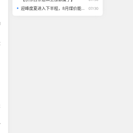
迎峰度夏进入下半程，8月煤价能否走强？
07/30
博
投
2
/