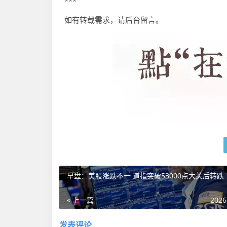
***
如有转载需求，请后台留言。
早盘：美股涨跌不一 道指突破53000点大关后转跌
« 上一篇
2026
发表评论