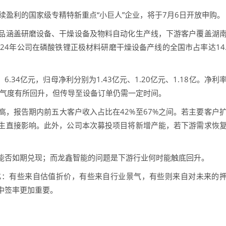
续盈利的国家级专精特新重点“小巨人”企业，将于7月6日开放申购。
品涵盖研磨设备、干燥设备及物料自动化生产线，下游客户覆盖湖
24年公司在磷酸铁锂正极材料研磨干燥设备产线的全国市占率达14
元、6.34亿元，归母净利分别为1.43亿元、1.20亿元、1.18亿。净利
中下游景气度有所回升，但传导至设备订单仍需一定时间。
，报告期内前五大客户收入占比在42%至67%之间。若主要客户
生直接影响。此外，公司本次募投项目将新增产能，若下游需求恢
能否如期兑现；而龙鑫智能的问题是下游行业何时能触底回升。
化：有些来自估值折价，有些来自行业景气，有些则来自对未来的
中签率更加重要。