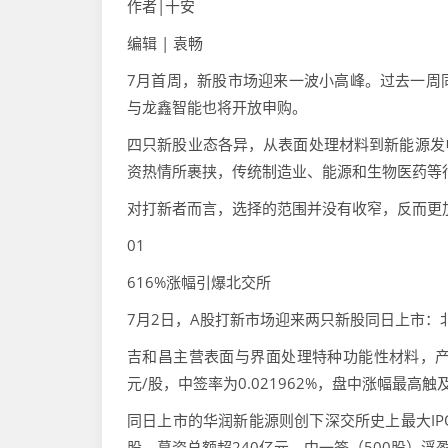
作者|十安
编辑 | 袁畅
7月首周，新股市场迎来一波小高峰。过去一周
与龙鑫智能也将开放申购。
四只新股业态各异，从表面处理材料到新能源发
资热情所裹挟，传统制造业、能源和生物医药等
对打新者而言，选择的范围并没有收窄，反而更
01
616%涨幅引爆北交所
7月2日，A股打新市场迎来两只新股同日上市：
吉和昌主营表面与界面处理特种功能性材料，产
元/股，中签率为0.021962%，盘中涨幅最高触
同日上市的华润新能源则创下深交所史上最大IP
股，募资总额超240亿元，中一签（500股）浮盈