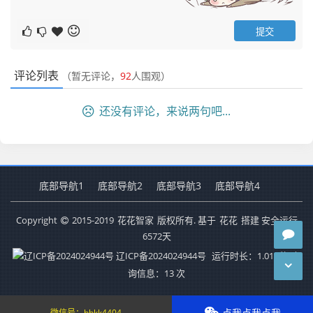
评论列表
（暂无评论，
92
人围观）
还没有评论，来说两句吧...
底部导航1
底部导航2
底部导航3
底部导航4
Copyright
2015-2019
花花智家
版权所有. 基于
花花
搭建 安全运行
6572
天
辽ICP备2024024944号
运行时长：1.018秒
查
询信息：13 次
点我点我点我
微信号：
bbkk4404