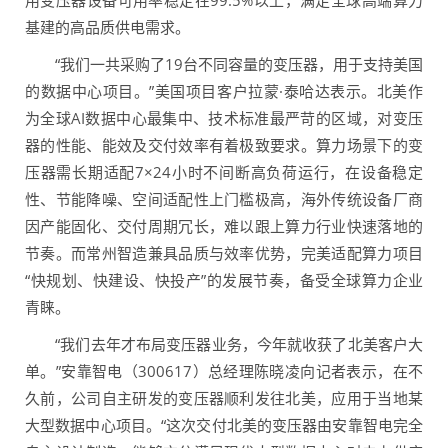
用变压器设备可用率稳定在99.5%以上，满足全球高端算力
基建的高品质供电需求。
“我们一共采购了19台不同容量的变压器，用于支持美国
的数据中心项目。”美国项目客户拉蒙·泰哈达表示。北美作
为全球AI数据中心最集中、技术标准最严苛的区域，对变压
器的性能、能效及交付效率有着极致要求。算力场景下的变
压器需长期适配7×24小时不间断高负荷运行，在设备稳定
性、节能降噪、空间适配性上门槛极高，海外传统设备厂商
因产能固化、交付周期冗长，难以跟上算力行业快速落地的
节奏。而常州智造兼具品质与效率优势，完美适配算力项目
“快规划、快建设、快投产”的发展节奏，备受全球算力企业
青睐。
“我们去年才布局变压器业务，今年就收获了北美客户大
单。”安靠智电（300617）总经理陈晓凌向记者表示，在不
久前，公司自主研发的变压器顺利发往北美，应用于当地某
大型数据中心项目。“这次交付北美的变压器由安靠智电完全