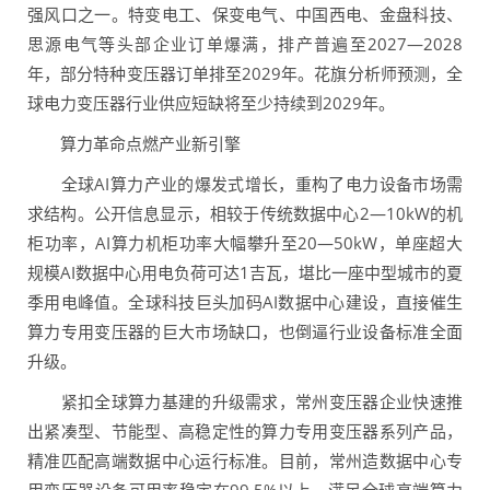
强风口之一。特变电工、保变电气、中国西电、金盘科技、
思源电气等头部企业订单爆满，排产普遍至2027—2028
年，部分特种变压器订单排至2029年。花旗分析师预测，全
球电力变压器行业供应短缺将至少持续到2029年。
算力革命点燃产业新引擎
全球AI算力产业的爆发式增长，重构了电力设备市场需
求结构。公开信息显示，相较于传统数据中心2—10kW的机
柜功率，AI算力机柜功率大幅攀升至20—50kW，单座超大
规模AI数据中心用电负荷可达1吉瓦，堪比一座中型城市的夏
季用电峰值。全球科技巨头加码AI数据中心建设，直接催生
算力专用变压器的巨大市场缺口，也倒逼行业设备标准全面
升级。
紧扣全球算力基建的升级需求，常州变压器企业快速推
出紧凑型、节能型、高稳定性的算力专用变压器系列产品，
精准匹配高端数据中心运行标准。目前，常州造数据中心专