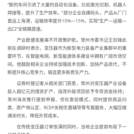
“新的车间引进了大量的自动化设备，比如激光切割、机器人
焊接等，提升了生产效率。”部分企业自建码头，产品从厂门
直运上海港，运输效率提升10%—15%，实现“生产—运输—
出口”全链路提速。
产业稳健发展离不开政策护航。常州市委书记王剑锋此
前在调研时表示，变压器作为新型电力装备产业集群中的重
要环节，在智能电网、新型能源体系建设中拥有广阔市场空
间。他鼓励相关企业持续加强技术创新，加快产品迭代，不
断提升核心竞争力，锻造更多新质生产力。
证券时报记者从相关部门获悉，常州对变压器产业设备
投入超亿元的增资扩产、技改升级项目给予专项资金扶持；
常州海关推行提前申报、优化查验模式，同时提供商品归
类、原产地认定、RCEP关税优惠辅导等专属服务，大幅压缩
通关时长、降低外贸成本。
在传统变压器订单饱满的同时，当地企业提前布局下一