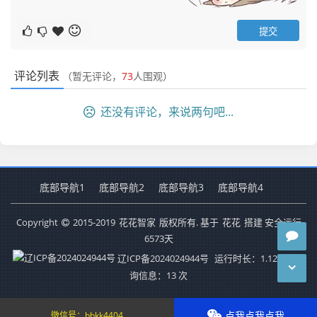
评论列表
（暂无评论，
73
人围观）
还没有评论，来说两句吧...
底部导航1
底部导航2
底部导航3
底部导航4
Copyright
2015-2019
花花智家
版权所有. 基于
花花
搭建 安全运行
6573
天
辽ICP备2024024944号
运行时长：1.128秒
查
询信息：13 次
点我点我点我
微信号：
bbkk4404