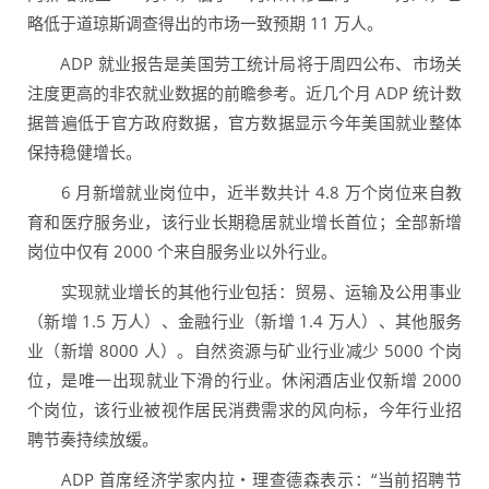
略低于道琼斯调查得出的市场一致预期 11 万人。
ADP 就业报告是美国劳工统计局将于周四公布、市场关
注度更高的非农就业数据的前瞻参考。近几个月 ADP 统计数
据普遍低于官方政府数据，官方数据显示今年美国就业整体
保持稳健增长。
6 月新增就业岗位中，近半数共计 4.8 万个岗位来自教
育和医疗服务业，该行业长期稳居就业增长首位；全部新增
岗位中仅有 2000 个来自服务业以外行业。
实现就业增长的其他行业包括：贸易、运输及公用事业
（新增 1.5 万人）、金融行业（新增 1.4 万人）、其他服务
业（新增 8000 人）。自然资源与矿业行业减少 5000 个岗
位，是唯一出现就业下滑的行业。休闲酒店业仅新增 2000
个岗位，该行业被视作居民消费需求的风向标，今年行业招
聘节奏持续放缓。
ADP 首席经济学家内拉・理查德森表示：“当前招聘节