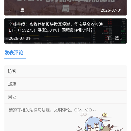
« 上一篇
2026-07-01
全线井喷！畜牧养殖板块掀涨停潮，华宝基金农牧渔
ETF（159275）暴涨5.04%！困境反转倒计时？
2026-07-01
下一篇 »
发表评论