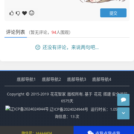
评论列表
（暂无评论，
94
人围观）
还没有评论，来说两句吧...
底部导航1
底部导航2
底部导航3
底部导航4
Copyright
2015-2019
花花智家
版权所有. 基于
花花
搭建 安全运行
6575
天
辽ICP备2024024944号
运行时长：1.054秒
查
询信息：13 次
点我点我点我
微信号：
bbkk4404