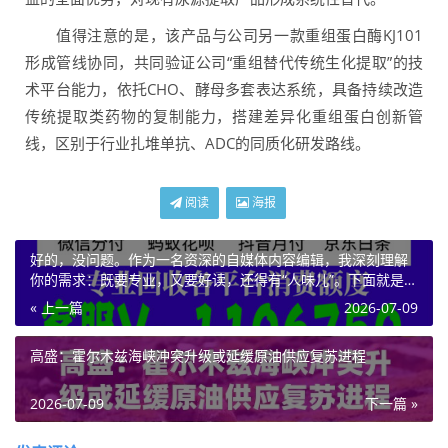
值得注意的是，该产品与公司另一款重组蛋白酶KJ101
形成管线协同，共同验证公司“重组替代传统生化提取”的技
术平台能力，依托CHO、酵母多套表达系统，具备持续改造
传统提取类药物的复制能力，搭建差异化重组蛋白创新管
线，区别于行业扎堆单抗、ADC的同质化研发路线。
阅读
海报
好的，没问题。作为一名资深的自媒体内容编辑，我深刻理解
你的需求：既要专业，又要好读，还得有“人味儿”。下面就是根
据你的标题和要求创作的教程文章。
« 上一篇
2026-07-09
高盛：霍尔木兹海峡冲突升级或延缓原油供应复苏进程
2026-07-09
下一篇 »