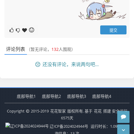
评论列表
（暂无评论，
132
人围观）
还没有评论，来说两句吧...
底部导航1
底部导航2
底部导航3
底部导航4
Copyright
2015-2019
花花智家
版权所有. 基于
花花
搭建 安全运行
6575
天
辽ICP备2024024944号
运行时长：1.091秒
查
询信息：13 次