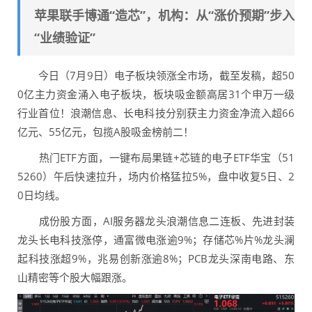
苹果联手博通“造芯”，机构：从“涨价预期”步入
“业绩验证”
今日（7月9日）电子板块领涨全市场，截至发稿，超50
0亿主力资金涌入电子板块，板块吸金额高居31个申万一级
行业首位！浪潮信息、长电科技分别获主力资金净流入超66
亿元、55亿元，包揽A股吸金榜前二！
热门ETF方面，一键布局果链+芯链的电子ETF华宝（51
5260）午后快速拉升，场内价格猛拉5%，盘中收复5日、2
0日均线。
成份股方面，AI服务器龙头浪潮信息二连板、先进封装
龙头长电科技涨停，通富微电涨逾9%；存储芯%片%龙头澜
起科技涨超9%，兆易创新涨逾8%；PCB龙头深南电路、东
山精密等个股大幅跟涨。