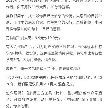
2026年，抖音和B站的“微型课程”功能，已经开放给个人创
作者。你不用做30节大课。10分钟就够。
操作很简单：找一段你自己被治愈的经历。失恋后的自我重
建、工作里的崩溃自愈、原生家庭的和解。录成视频。中间
穿插你读过的几句书、自己的感悟。
定价呢？别太高。9.9元或19.9元。
有人会买吗？会。因为用户买的不是知识，是“你懂那种感
觉”的共鸣。据实测，这种轻量级情绪课程，转化率比专业教
学高3倍。因为门槛低，信任快。
教程二：做一名“AI陪聊员”？不，你是情绪树洞
平台很多，比如微信里的“小任务”或闲鱼的“陪聊服务”。但20
26年，我们更建议你用“AI+真人”混合模式。
怎么理解？很多第三方工具（比如一些小程序或公众号后
台）可以帮你设置自动回复框架。但核心的“深度共情”部
分，你来接管。