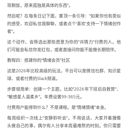
现剩饭，原来孤独是具体的东西”。
然后呢？在每条日记下面，置顶一条引导：“如果你也有类似
的感受，欢迎私信我聊聊，或者点个‘喜欢’支持一下情绪创作
者”。
这个动作，会筛选出那些愿意为你的“共情力”付费的人。他
们可能会私信你发红包，或者直接问你能不能做长期陪伴。
教程四：搭建你的“情绪会员”社区
这是2026年比较高级的玩法。平台可以是微信社群、知识星
球、或者付费的Slack频道。
步骤很简单：创建一个主题。比如“2026年下班后自救营”、
“敏感星人温柔乡”。年费设置99-365元。
付费用户能得到什么？不是课程。是“情绪情绪”本身。
每周组织一次线上“安静聆听会”。不用说话，大家开着摄像
头做自己的事，偶尔有人分享本周最难熬的时刻。你只需要