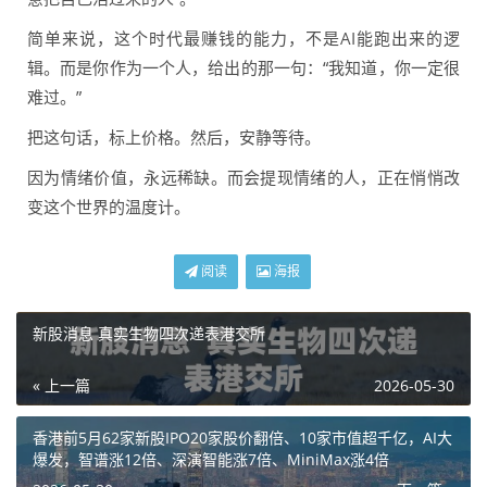
简单来说，这个时代最赚钱的能力，不是AI能跑出来的逻
辑。而是你作为一个人，给出的那一句：“我知道，你一定很
难过。”
把这句话，标上价格。然后，安静等待。
因为情绪价值，永远稀缺。而会提现情绪的人，正在悄悄改
变这个世界的温度计。
阅读
海报
新股消息 真实生物四次递表港交所
« 上一篇
2026-05-30
香港前5月62家新股IPO20家股价翻倍、10家市值超千亿，AI大
爆发，智谱涨12倍、深演智能涨7倍、MiniMax涨4倍