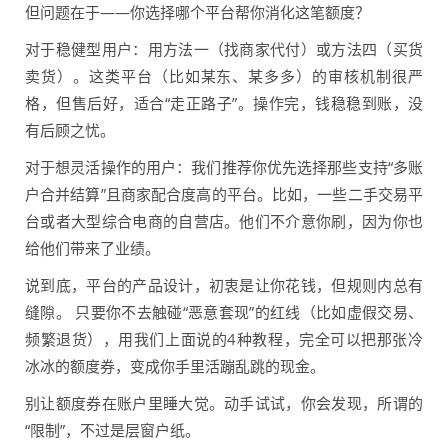
但问题在于——你选择哪个平台帮你消化这笔额度？
对于稳健型用户：用方法一（找商家代付）或方法四（买货
卖货）。这类平台（比如某东、某多多）的审核机制很严
格，但售后好，适合“走正路子”。操作完，钱稳稳到账，没
有后顾之忧。
对于想灵活操作的用户：我们推荐你优先选择那些支持“多账
户合并结算”且商家配合度高的平台。比如，一些二手交易平
台或者大型综合电商的自营店。他们不介意你刷，因为你也
给他们带来了业绩。
说到底，平台的产品设计，初衷是让你花钱，但规则内总有
缝隙。 只要你不去触碰“恶意套现”的红线（比如虚假交易、
频繁退货），用我们上面说的4种教程，完全可以把那张冷
冰冰的额度券，变成你手里活蹦乱跳的现金。
别让额度券在账户里睡大觉。动手试试，你会发现，所谓的
“限制”，不过是层窗户纸。