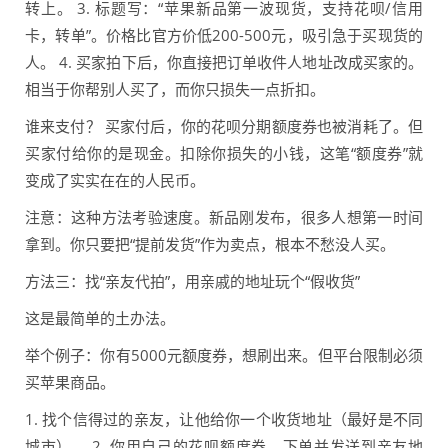
转上。 3. 标题写：“苹果新品第一波现货，支持花呗/信用
卡，转单”。价格比官方价低200-500元，吸引急于买现货的
人。 4. 买家拍下后，你直接把订单收件人地址改成买家的。
相当于你帮别人买了，而你只损失一点折扣。
谁来支付？ 买家付后，你的花呗分期额度券也被消耗了。但
买家付给你的是现金。扣除你损失的小钱，这笔“额度券”就
变成了实实在在的人民币。
注意：这种方法考验速度。新品刚发布，很多人想第一时间
拿到。你只要把“提前发货”作为卖点，根本不愁没人买。
方法三：找“亲友代拍”，用亲戚的地址玩个“假收货”
这是最简单的土办法。
举个例子：你有5000元额度券，想刷出来。但平台限制必须
买苹果商品。
1. 找个信得过的亲友，让他给你一个收货地址（最好是不同
城市）。 2. 你用自己的花呗额度券，下单并发送到亲友地