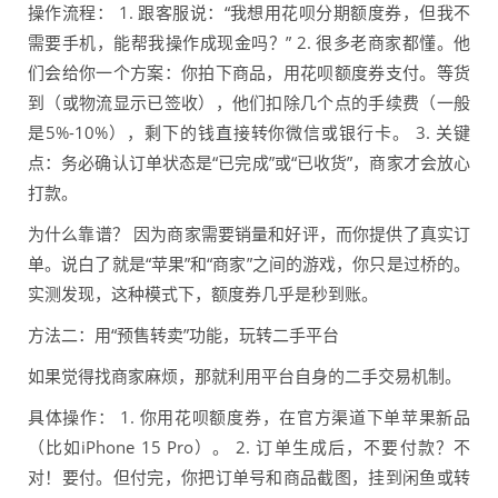
操作流程： 1. 跟客服说：“我想用花呗分期额度券，但我不
需要手机，能帮我操作成现金吗？” 2. 很多老商家都懂。他
们会给你一个方案：你拍下商品，用花呗额度券支付。等货
到（或物流显示已签收），他们扣除几个点的手续费（一般
是5%-10%），剩下的钱直接转你微信或银行卡。 3. 关键
点：务必确认订单状态是“已完成”或“已收货”，商家才会放心
打款。
为什么靠谱？ 因为商家需要销量和好评，而你提供了真实订
单。说白了就是“苹果”和“商家”之间的游戏，你只是过桥的。
实测发现，这种模式下，额度券几乎是秒到账。
方法二：用“预售转卖”功能，玩转二手平台
如果觉得找商家麻烦，那就利用平台自身的二手交易机制。
具体操作： 1. 你用花呗额度券，在官方渠道下单苹果新品
（比如iPhone 15 Pro）。 2. 订单生成后，不要付款？不
对！要付。但付完，你把订单号和商品截图，挂到闲鱼或转