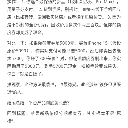
操作： 1. 你选个最保值的新品（比如深空灰、Pro Max），
用量子券支付。 2. 货到手后，别拆封。直接去线下手机回收
店（比如转转、爱回收实体店）或者挂闲鱼原价卖。 3. 因为
是不拆封的全新机器，回收价顶多跌个两三百块。但你的额
度券却变成了现金。
对比一下：如果你额度券是5000元，买台iPhone 15（假设
原价5999），你实际支付可能只要5000。然后你卖出去能
卖5700。你赚了700差价？对，但花呗额度券刷出来，你实
际动用了5000元，到手5700元现金，扣掉手续费或损失，
说白了就是白嫖了。
据观察，这种方法最傻瓜，也最稳妥。适合那些“钱多但没渠
道”的人。
结尾总结：平台产品到底怎么选？
回到标题，苹果新品花呗分期额度券，其实根本不是“死
棋”。