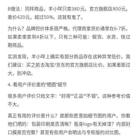
B做法：同样商品，羊小咩只卖380元。官方旗舰店800元。
差价420元，超过50%。这就有鬼了。
为什么？品牌控价体系很严格。代理商拿货价通常在6-7折。
如果卖家卖到4折以下，只有三种可能：假货、水货、快过
期商品。
实测发现，羊小咩上确实有部分商品存在这种异常低价。我
们建议：买之前去淘宝/京东的官方旗舰店比价。如果差距过
大，别冲动。
4. 看用户评价里的“晒图”细节
很多用户评价只给文字：“好用”“正品”“不错”。这种参考价值
不大。
真正有用的评价是什么？是那些愿意拍细节图的用户。你看
他们晒的：包装印刷是否清晰？瓶身logo有无掉漆？内部封
口膜是否完整？甚至有些用户会晒出与专柜版的对比图。