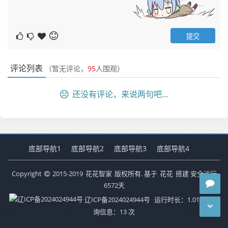
评论列表
（暂无评论，
95
人围观）
还没有评论，来说两句吧...
底部导航1
底部导航2
底部导航3
底部导航4
Copyright
2015-2019
花花智家
版权所有. 基于
花花
搭建 安全运行
6572
天
辽ICP备2024024944号
运行时长：1.014秒
查
询信息：13 次