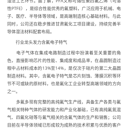
湿法工艺环节。据了解，PFA又称可熔性聚四氟乙烯（可溶
性PTFE），是综合性能优秀的氟塑料，广泛应用于机械、电
子、医疗、半导体等领域，是高端制造核心基础材料。与此
同时，公司还在稳步推进甘肃氟化工项目建设，持续完善半
导体湿法材料配套布局。
行业龙头发力含氟电子特气
电子气体在集成电路制造过程中扮演着至关重要的角
色，直接影响芯片的性能、集成度和成品率，在晶圆制造过
程中占材料成本的13%至14%，是仅次于硅片的第二大晶圆
制造材料。其中，含氟电子特气是芯片刻蚀、薄膜沉积等环
节不可或缺的原材料，也是氟化工企业转型高端领域的方向
之一。
多氟多现有完整的高纯氟气生产线，具备生产各类与氟
气相关特种气体的研发能力和产业化基础，已有高纯氟氮混
气、四氟化硅等与氟气相关的含氟气体的生产和销售；公司
目前在半导体领域已形成较为成熟的技术积累与优质的客户