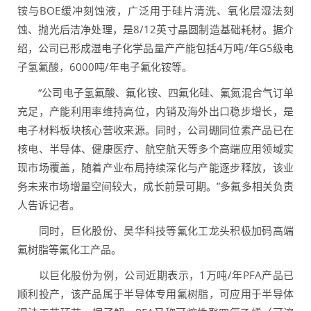
铵与BOE缓冲刻蚀液，广泛用于硅片清洗、氧化层湿法刻
蚀、抛光后洁净处理，是8/12英寸晶圆制造基础耗材。据介
绍，公司已形成湿电子化学品量产产能包括4万吨/年G5级电
子氢氟酸，6000吨/年电子氟化铵等。
“公司电子氢氟酸、氟化铵、四氟化硅、氟氮混合气订单
充足，产能利用率维持高位，内销及海外出口稳步增长，是
电子材料板块核心营收来源。同时，公司硼同位素产品已在
核电、半导体、健康医疗、航空航天等多个高端应用领域实
现市场覆盖，随着产业布局持续深化与产能逐步释放，该业
务未来市场增量空间较大，成长前景可期。”多氟多相关负责
人告诉记者。
同时，巨化股份、昊华科技等氟化工龙头积极加码高端
氟树脂等氟化工产品。
以巨化股份为例，公司近期表示，1万吨/年PFA产品已
顺利投产，该产品属于半导体专用氟树脂，可应用于半导体