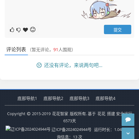
评论列表
（暂无评论，
91
人围观）
还没有评论，来说两句吧...
底部导航1
底部导航2
底部导航3
底部导航4
Copyright
2015-2019
花花智家
版权所有. 基于
花花
搭建 安全运行
6573
天
辽ICP备2024024944号
运行时长：1.040秒
查
询信息：13 次