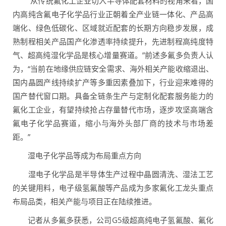
“从传统氟化工企业切入半导体配套材料的视角来看，国
内高纯含氟电子化学品行业正朝着全产业链一体化、产品高
端化、绿色低碳化、区域就近配套的长期方向稳步发展，成
熟制程相关产品国产化渗透率持续提升，先进制程高纯度特
气、超高纯湿化学品是核心增量赛道。”前述多氟多负责人认
为，“当前在地缘供应链安全需求、海外相关产能收缩退出、
国内晶圆产线持续扩产等多重因素叠加下，行业迎来难得的
国产替代窗口期。具备全链条生产与定制化配套服务能力的
氟化工企业，有望持续抢占存量替代市场，逐步攻坚高端含
氟电子化学品赛道，缩小与海外头部厂商的技术与市场差
距。”
湿电子化学品等成为布局重点方向
湿电子化学品是半导体生产过程中晶圆清洗、湿法工艺
的关键用料，电子级氢氟酸等产品成为多家氟化工龙头重点
布局品类，相关产能与项目正在陆续推进。
记者从多氟多获悉，公司G5级超高纯电子氢氟酸、氟化