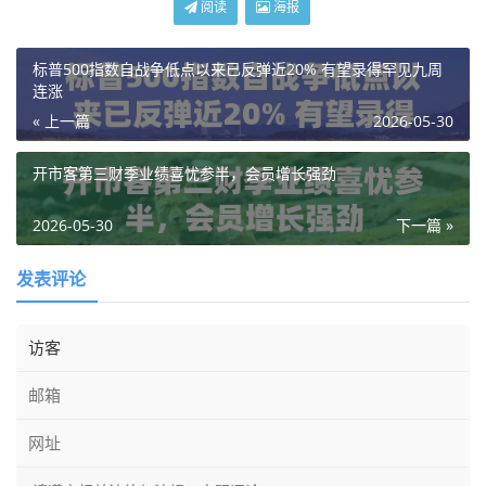
阅读
海报
标普500指数自战争低点以来已反弹近20% 有望录得罕见九周
连涨
« 上一篇
2026-05-30
开市客第三财季业绩喜忧参半，会员增长强劲
2026-05-30
下一篇 »
发表评论