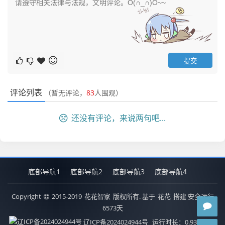
评论列表
（暂无评论，
83
人围观）
还没有评论，来说两句吧...
底部导航1
底部导航2
底部导航3
底部导航4
Copyright
2015-2019
花花智家
版权所有. 基于
花花
搭建 安全运行
6573
天
辽ICP备2024024944号
运行时长：0.934秒
查