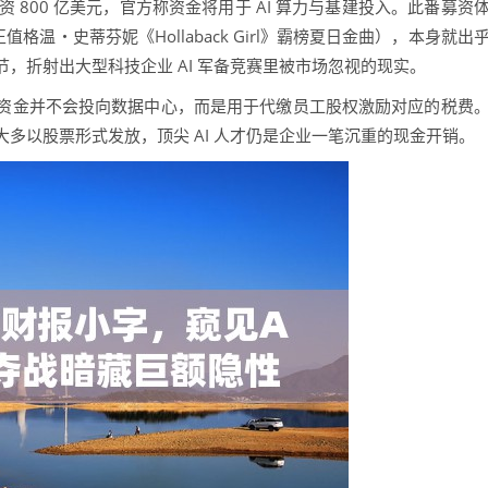
 800 亿美元，官方称资金将用于 AI 算力与基建投入。此番募资
格温・史蒂芬妮《Hollaback Girl》霸榜夏日金曲），本身就出
，折射出大型科技企业 AI 军备竞赛里被市场忽视的现实。
金并不会投向数据中心，而是用于代缴员工股权激励对应的税费
多以股票形式发放，顶尖 AI 人才仍是企业一笔沉重的现金开销。