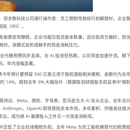
但多数科技公司通行操作是：员工限制性股权行权解禁时，企业
局（IRS）。
股票变现缴税，企业也能压低总股本数量，迎合投资方偏好。但
走高时，该模式会形成棘手的现金消耗压力。
缴税费同步走高，在 AI 投资狂热期，公司现金加速外流。眼
间，年内涨幅显著。
母表今年预计要预留 300 亿美元用于股权激励相关缴税，金额约为去
 14%，相较去年 9% 大幅抬升（数据取自财报股东权益表中‘限
、Meta、微软、字母表、亚马逊五大 AI 龙头企业，去年合
、Anthropic、OpenAI 即将登陆资本市场，多年累积、伴随高估值
出，成为继 AI 基建投入之外又一大现金消耗项。
外压低了企业后续缴税负担。去年 Meta 为员工股权解禁代扣税费