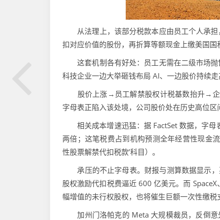
从法理上，该部分税款本应由员工个人承担，
扣对应价值的股份，再折算等额现金上缴美国国税
这套机制各有好处：员工无需在二级市场抛售
科技企业一边大举砸钱布局 AI、一边股价持续
股价上涨→员工解禁股权计税基数抬升→企业代
字母表正陷入该处境，公司股价处在历史高位区
相关成本增速迅猛：据 FactSet 数据，字
两倍；这笔税费占到机构预测全年经营性现金流的
性股票解禁代扣税款’科目）。
承压的不止字母表。财报与测算数据显示，英伟达
股权激励代扣税费逼近 600 亿美元。而 SpaceX
幅增值的未行权股权，也将催生巨额一次性缴税支
加州门洛帕克的 Meta 大规模裁员，反倒意