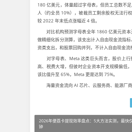
180 亿美元，体量超过字母表，但员工总数不足后
人（约全员 10%），被裁员工剩余股权无法行
较 2022 年末低点涨幅近 4 倍。
对比机构预测字母表全年 1860 亿美元资
做精细化拆分测算，该支出计入自由现金流指标
资类支出，和股票回购并列，不计入自由现金流
对字母表、Meta 这类巨头而言，股价上行持
高、税费大增，但彼时企业资本开支规模偏低，税
该比值升至 65%，Meta 更是达到 75%。
海量资金流向 AI 芯片、云服务商、能源厂
2026年便荔卡提现效率盘点：5大方法实测，最快
钟