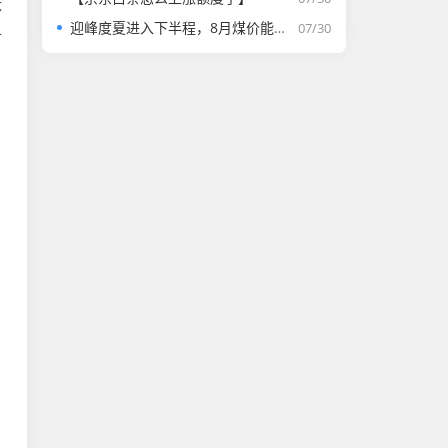
体
迎峰度夏进入下半程，8月煤价能否走强？
07/30
乎
。