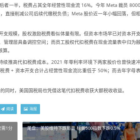
者一半，税费占其全年经营性现金流 16%。今年 Meta 裁员 800
权，直接削减公司后续代缴税负债；Meta 股价近一年小幅回落，但
本开支规模，股权激励税费看似体量有限。但资本市场早已对资本开
、管理层具备调控空间；而员工股权代扣税费在现金流量表中归为
核算。
续推高代扣税费成本。2021 年零利率环境下两家股价也曾快速
费 + 资本开支合计占经营性现金流比重低于 50%；而去年字母
商的同时，美国国税局也凭借这笔代扣税费收获大额税收收益。
阅读
海报
仅需1分
尾盘：美股维持下跌局面 标普500指数下跌0.5%