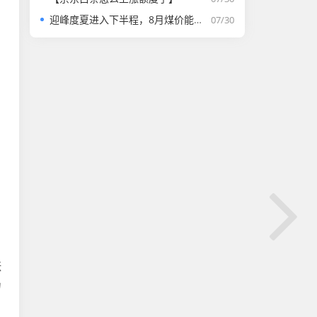
迎峰度夏进入下半程，8月煤价能否走强？
07/30
涨
力