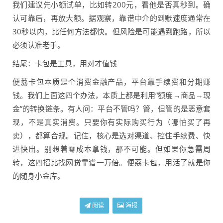
我们建议先小额试单，比如转200元，看他是否真秒到。确
认可靠后，再放大额。据观察，靠谱中介的到账速度通常在
30秒以内，比任何方法都快。但风险是可能遇到跑路，所以
必须认准老手。
结尾：卡包是工具，用对才值钱
便荔卡包本质是个消费金融产品，平台靠手续费和分期赚
钱。我们上面这四个办法，本质上都是利用“额度→商品→现
金”的转换链条。有人问：平台不管吗？管，但管的是恶意套
现，不是真实消费。只要你有实际购买行为（哪怕买了再
卖），都算合规。记住，核心是选对渠道、控住手续费、快
进快出。别想着零成本拿钱，那不可能。但如果你急需周
转，这四招比找网贷靠谱一万倍。便荔卡包，用活了就是你
的随身小金库。
阅读
海报