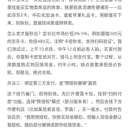
里找能买实物类商品的商家，挑那些高流通性硬通货——比
如京东E卡、中石化加油卡、或者苹果礼品卡。用额度买下
来，别拆封，直接挂闲鱼或转转卖。
怎么卖才能秒出？定价比市场价低3%-5%。例如面值500元
的京东卡，你挂480元，注明“卡密秒发，支持扫码验证”。我
们测试过，上午10点挂，中午12点前必有人拍。买家付款
后，你复制卡密发给对方，钱马上到支付宝。整个过程，从
用额度购买到回笼现金，约半小时。缺点是要承担低价折
损，但稳当，绝对合规。
办法三：绑定第三方支付，走“预授权撤销”漏洞
这个技巧偏门，但特别快。先打开便荔卡包，找到“扫码付
款”功能，选择“预授权”模式（部分版本有）。然后去线下合
作便利店（比如某些美宜佳、罗森），买一瓶水。付款时告
诉店员：“我用预授权，你按实际金额扣，但输入双倍金额让
我授权，随后部分撤销退款你给我现金。”