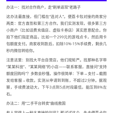
办法一：找对合作商户，走“刷单返现”老路子
这办法最直接，但门槛在“选对人”。便荔卡包对接的商家分
两类：官方直签和第三方合作。我们实测发现，很多第三方
小商户（比如话费充值店、虚拟卡券店）其实愿意配合。你
拍下他们指定商品，比如一个299元的游戏点卡，然后用卡
包额度支付。商家收到款后，扣除10%-15%手续费，剩余几
秒内微信转给你。
注意这里：别找大平台自营店，他们规矩严。找那种名字带
“某某科技”、“某某网络”的小店——联系客服，直接问“支持
额度回购吗”？多数会秒懂。操作很简单：下单→支付→截图
发给客服→收款。实测从申请到到账，不超过2分钟。据观
察，手续费波动大，下午3点到5点时段最低，能压到8%左
右。
办法二：用“二手平台转卖”曲线救国
有人觉得上一种太直接怕封号？那试试这个。先去便荔卡包