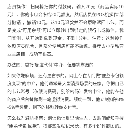
店员操作：扫码枪扫你的付款码，输入20元（商品实际10
元），你的卡包会冻结20元额度。然后店员在POS机操作“部
分撤销”，撤销10元。这10元退款并不会原路返回卡包，而
是变成“可用余额”可以立即转出到绑定的银行卡或微信。我
们实测，从开始到拿到现金，不到1分钟。注意：这种操作
依赖店员配合，且部分便利店可能不熟练。推荐去小型私营
业主店铺，成功率很高。
办法四：委托“额度代付”中介，但要挑靠谱的
如果你嫌麻烦，还有更省事的。网上存在专门做“便荔卡包额
度变现”的中介，他们通常是大型消费场景的庄家。你把自己
的卡包账号（仅限消费码，别给密码）发给中介，他能在他
的商户后台替你刷一笔虚拟消费。额度一到，他立刻扣除3%
-5%手续费，剩下的钱秒转你支付宝。
怎么找？避坑指南：别信微信群里陌生人，去贴吧或知乎搜
“便荔卡包 回款”，找那些发帖记录长、有多个好评截图的。