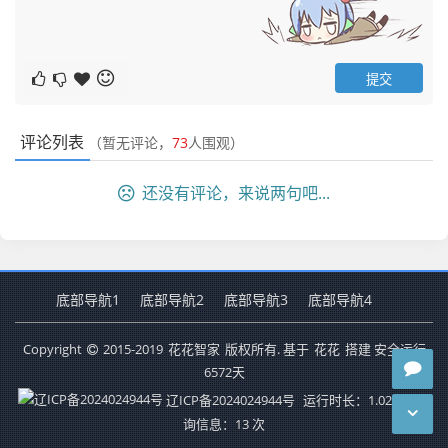
评论列表
（暂无评论，
73
人围观）
还没有评论，来说两句吧...
底部导航1
底部导航2
底部导航3
底部导航4
Copyright
2015-2019
花花智家
版权所有. 基于
花花
搭建 安全运行
6572
天
辽ICP备2024024944号
运行时长：1.026秒
查
询信息：13 次