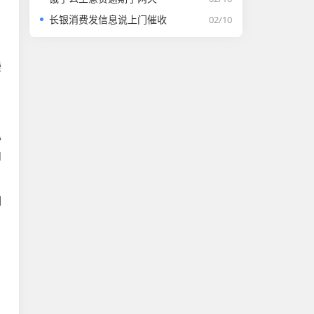
长银消费发信息说上门催收
02/10
，
慢
心
和
期