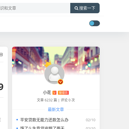
搜索一下
9
小花
V
管理员
文章 6232 篇
|
评论 0 次
最新文章
，
饿
平安贷款无能力还款怎么办
02/10
饿了么生意贷逾期了两天
02/10