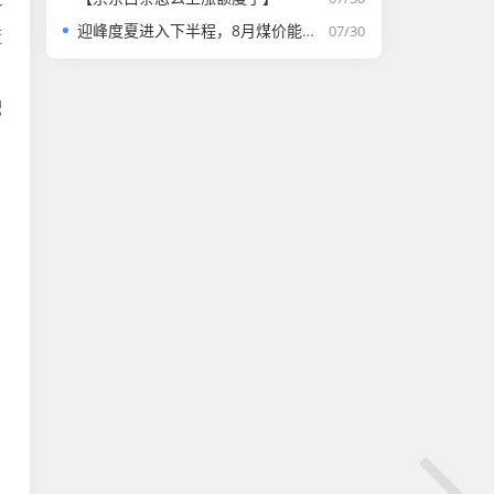
r
迎峰度夏进入下半程，8月煤价能否走强？
07/30
董
积