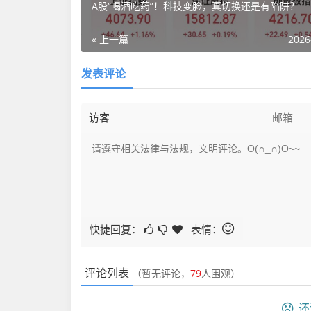
A股“喝酒吃药”！科技变脸，真切换还是有陷阱？
« 上一篇
2026
发表评论
快捷回复：
表情：
评论列表
（暂无评论，
79
人围观）
还