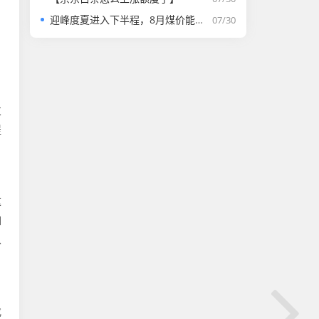
迎峰度夏进入下半程，8月煤价能否走强？
07/30
，
发
提
这
如
以
找