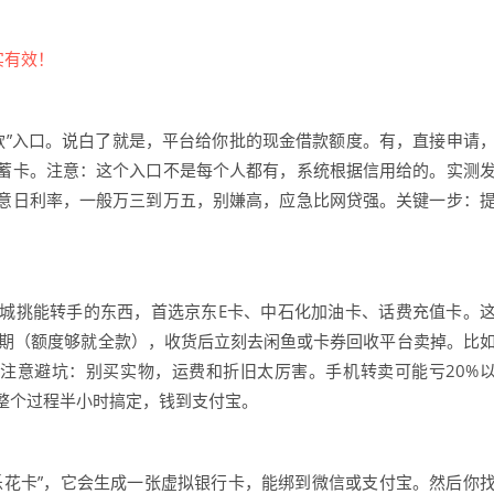
“借款”入口。说白了就是，平台给你批的现金借款额度。有，直接申请
蓄卡。注意：这个入口不是每个人都有，系统根据信用给的。实测
意日利率，一般万三到万五，别嫌高，应急比网贷强。关键一步：
城挑能转手的东西，首选京东E卡、中石化加油卡、话费充值卡。
分期（额度够就全款），收货后立刻去闲鱼或卡券回收平台卖掉。比
金。注意避坑：别买实物，运费和折旧太厉害。手机转卖可能亏20%
整个过程半小时搞定，钱到支付宝。
乐花卡”，它会生成一张虚拟银行卡，能绑到微信或支付宝。然后你