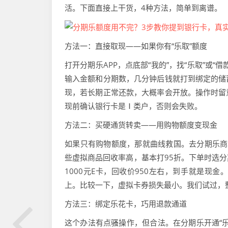
活。下面直接上干货，4种方法，简单到离谱。
方法一：直接取现——如果你有“乐取”额度
打开分期乐APP，点底部“我的”，找“乐取”或
输入金额和分期数，几分钟后钱就打到绑定的储
现，若长期正常还款，大概率会开放。操作时留
现前确认银行卡是Ⅰ类户，否则会失败。
方法二：买硬通货转卖——用购物额度变现金
如果只有购物额度，那就曲线救国。去分期乐商
些虚拟商品回收率高，基本打95折。下单时选
1000元E卡，回收价950左右，到手就是现
上。比较一下，虚拟卡券损失最小。我们试过，
方法三：绑定乐花卡，巧用退款通道
这个办法有点骚操作，但合法。在分期乐开通“