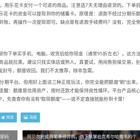
，用乐花卡支付一个可退的商品。注意选7天无理由退货的。下单
乐花卡的资金可以提现到你的储蓄卡。原理是：退款不经过分期乐
到账，再操作一次提现即可。缺点是有退款手续费吗？没有，完全
帮你下单买手机、电脑，收货后给你现金（通常95折左右）。这方
商品就拉黑。建议只找实体店或熟人。真要试，用闲鱼担保交易，
能封号，额度收回。我们不太推荐，除非急需。
分期平台。但用好上面这三种正规玩法，你完全能把额度“刷”出来
提醒：额度是信用资产，按时还款才能保持良性循环。平台产品核
P，先查查你有没有“取现额度”——说不定直接就能秒到卡里！
阅读
海报
商家码
阿贝尔完成两笔重磅并购，烙下执掌伯克希尔哈撒韦的个