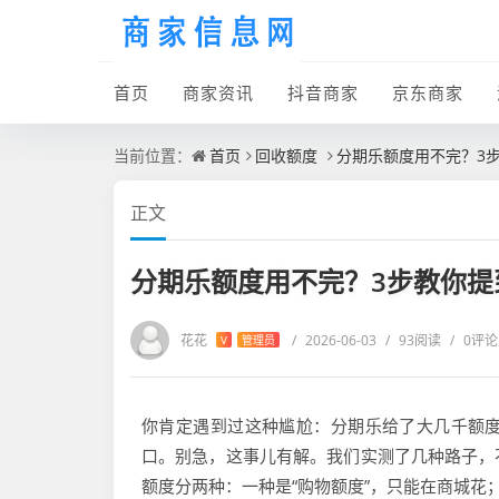
首页
商家资讯
抖音商家
京东商家
当前位置：
首页
回收额度
分期乐额度用不完？3
正文
分期乐额度用不完？3步教你提
花花
/
2026-06-03
/
93阅读
/
0评论
V
管理员
你肯定遇到过这种尴尬：分期乐给了大几千额
口。别急，这事儿有解。我们实测了几种路子，
额度分两种：一种是“购物额度”，只能在商城花