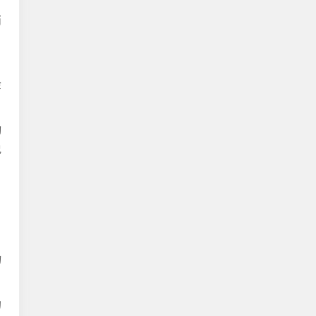
消
日
金
动
说
、
物
的