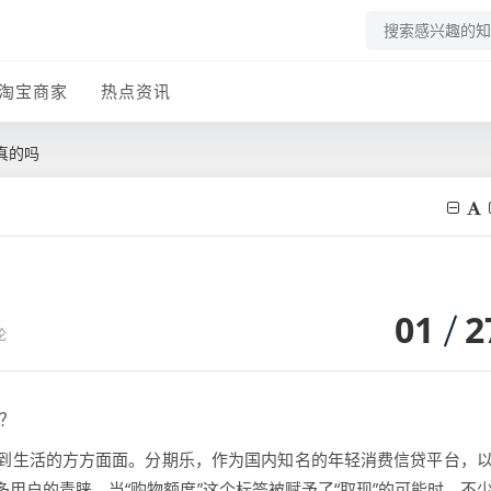
淘宝商家
热点资讯
真的吗
01
2
论
”？
到生活的方方面面。分期乐，作为国内知名的年轻消费信贷平台，
用户的青睐。当“购物额度”这个标签被赋予了“取现”的可能时，不