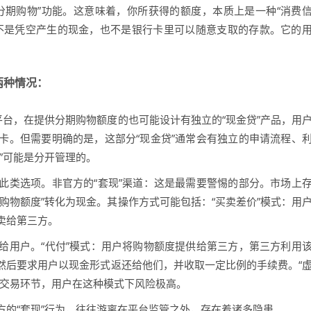
分期购物”功能。这意味着，你所获得的额度，本质上是一种“消费
不是凭空产生的现金，也不是银行卡里可以随意支取的存款。它的
。
两种情况：
平台，在提供分期购物额度的也可能设计有独立的“现金贷”产品，用
卡。但需要明确的是，这部分“现金贷”通常会有独立的申请流程、
”可能是分开管理的。
此类选项。非官方的“套现”渠道：这是最需要警惕的部分。市场上
购物额度”转化为现金。其操作方式可能包括：“买卖差价”模式：用
卖给第三方。
给用户。“代付”模式：用户将购物额度提供给第三方，第三方利用
然后要求用户以现金形式返还给他们，并收取一定比例的手续费。“
的交易环节，用户在这种模式下风险极高。
方的“套现”行为，往往游离在平台监管之外，存在着诸多隐患。