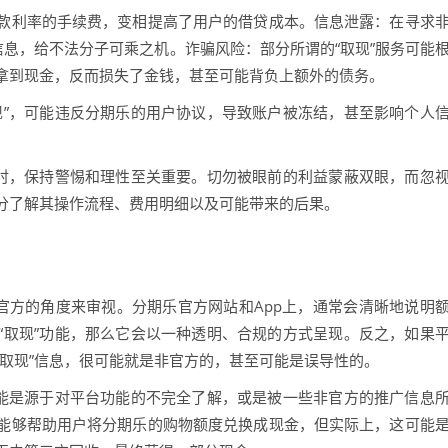
款利率的手续费，变相提高了用户的借贷成本。信息泄露：在寻求
信息，给不法分子可乘之机。诈骗风险：部分所谓的“取现”服务可能
拿到现金，反而损失了金钱，甚至可能背负上额外的债务。
现”，可能违反分期乐的用户协议，导致账户被冻结，甚至影响个人
息时，保持警惕和理性至关重要。切勿被眼前的利益蒙蔽双眼，而忽
分了解其操作流程、费用明细以及可能带来的后果。
官方的角度来审视。分期乐官方网站和App上，通常会清晰地说明
“取现”功能，那么它会以一种透明、合规的方式呈现。反之，如果
取现”信息，很可能就是非官方的，甚至可能是误导性的。
可能是源于对平台功能的不完全了解，或是被一些非官方的推广信息
能够帮助用户将分期乐的购物额度兑换成现金，但实际上，这可能