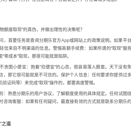
物额度取现”的真伪，并做出理性的决策呢？
问，首要任务是查阅分期乐官方App或网站上的政策说明。如果平
轻信来自不明渠道的信息。警惕高额手续费：如果所谓的“取现”服
“零成本”取现，那很可能就是陷阱。
不贪图小便宜：抱着“捡便宜”的心态，很容易落入圈套。天下没有
信，那它很可能就是不可信的。保护个人信息：任何要求你提供过
验证码等）来完成“取现”操作的，都要高度警惕。
则：熟悉分期乐的用户协议，了解额度使用的具体规定。任何试图
时咨询客服：如果有任何疑问，最直接有效的方式就是联系分期乐
。
”之道