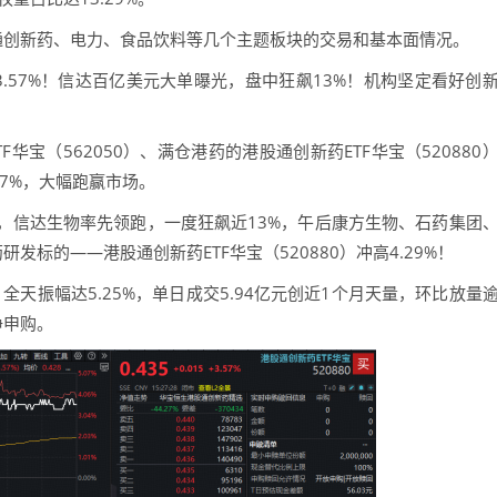
创新药、电力、食品饮料等几个主题板块的交易和基本面情况。
.57%！信达百亿美元大单曝光，盘中狂飙13%！机构坚定看好创
宝（562050）、满仓港药的港股通创新药ETF华宝（520880
57%，大幅跑赢市场。
信达生物率先领跑，一度狂飙近13%，午后康方生物、石药集团
发标的——港股通创新药ETF华宝（520880）冲高4.29%！
全天振幅达5.25%，单日成交5.94亿元创近1个月天量，环比放量
净申购。