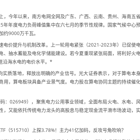
，今年以来，南方电网全网及广东、广西、云南、贵州、海南五
2025年年度电力负荷峰值集中在六七月的季节性规律。国家气候中心
约9000万千瓦。
提升与机制改革。上一轮用电紧张（2021-2023年）已促使
电、抽水蓄能及电化学储能建设。若今夏重现紧张局面，将利好火
送沿海水电的电价水平。*
向实质落地，释放出明确的产业信号。光大证券表示，对于算电本
商用，算电板块具备产业景气度。电力股在算电协同主题的持续催
代码：026949），聚焦电力公用事业领域，全面布局火电、水电、
性，又能依托传统电力龙头的高股息与稳定现金流平滑市场波动，
515710）上探3.78%！主力41亿加码，反攻号角吹响？