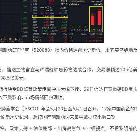
ETF华宝（520880）场内价格迭创历史新低，周五突然绝地
，信达生物官宣与辉瑞就肿瘤药物达成合作，交易总额达105亿
8.5亿美元。
板块受BD监管政策传闻冲击大幅下挫，29日信达官宣重磅BD反
权不受影响，市场情绪回归理性。
瘤学会（ASCO）年会5月29日至6月2日召开，12家中国药企的
量刷新历史纪录。后续国产创新药迎来集中数据读出窗口期。
策支持 + 估值底部 + 出海高景气 + 业绩拐点，不惧黎明前