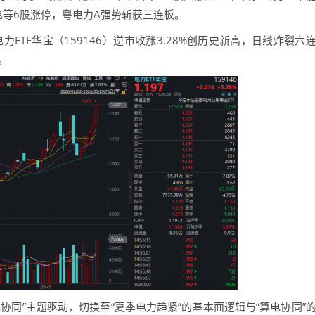
电等6股涨停，粤电力A强势斩获三连板。
ETF华宝（159146）逆市收涨3.28%创历史新高，日线炸裂六
。
”主题驱动，切换至“夏季电力趋紧”的基本面逻辑与“算电协同”