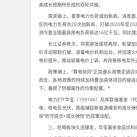
高成长预期所形成的双轮共振。
需求端上，夏季电力负荷或创新高。消息面上
区的电力负荷共20次创新高，打破2020年至
测今夏全国最高用电负荷将达16亿千瓦，同比增加
长江证券表示，供需紧张或将再现，有望加速电价
价浮动限制打破、容量电价机制出台，并加速火
电价提升，推动容量电价上调，并改善核电及外
政策端上，“算电协同”正加速从政策定调迈
而言，各地政策的持续加持叠加具体项目的接连
下，兼顾了防御属性的均衡配置。*
电力ETF华宝（159146）及其联接基金（
电、核电及光伏，既能捕捉新能源爆发的成长弹
现“防守底仓+成长弹性”的双重适配。
三、吃喝板块久违爆发，华宝基金食品饮料ETF（