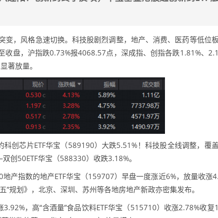
突变，风格急速切换。科技股剧烈调整，地产、消费、医药等低位
，沪指跌0.73%报4068.57点，深成指、创指各跌1.81%、2.
比显著放量。
芯片ETF华宝（589190）大跌5.51%！科技股全线调整，覆
50ETF华宝（588330）收跌3.18%。
指数的地产ETF华宝（159707）早盘一度涨近6%，放量收涨4
五五”规划》，北京、深圳、苏州等各地房地产新政亦密集发布。
2%，高“含酒量”食品饮料ETF华宝（515710）收涨2.78%收复