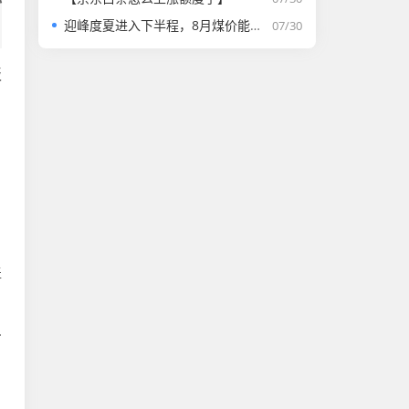
迎峰度夏进入下半程，8月煤价能否走强？
07/30
板
1
盖
.
1