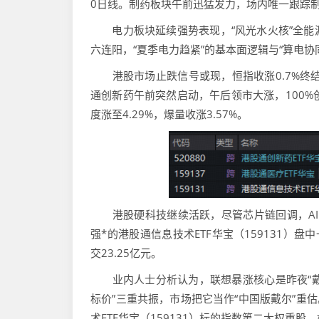
0日线。制药板块午前迅猛发力，场内唯一跟踪制药指
电力板块延续强势表现，“风光水火核”全能源布局
六连阳，“夏季电力趋紧”的基本面逻辑与“算电
港股市场止跌信号或现，恒指收涨0.7%终结六
通创新药午前突然启动，午后领市大涨，100%创
度涨至4.29%，爆量收涨3.57%。
港股硬科技继续活跃，尽管芯片链回调，AI工
强*的港股通信息技术ETF华宝（159131）盘
交23.25亿元。
业内人士分析认为，联想暴涨核心是昨夜“戴尔A
标价”三重共振，市场把它当作“中国版戴尔”重
术ETF华宝（159131）标的指数第二大权重股，