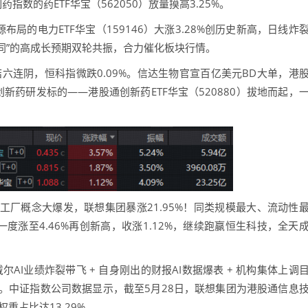
数的药ETF华宝（562050）放量摸高3.25%。
的电力ETF华宝（159146）大涨3.28%创历史新高，日线炸
协同”的高成长预期双轮共振，合力催化板块行情。
连阴，恒科指微跌0.09%。信达生物官宣百亿美元BD大单，港
新药研发标的——港股通创新药ETF华宝（520880）拔地而起，
厂概念大爆发，联想集团暴涨21.95%！同类规模最大、流动性
中一度涨至4.46%再创新高，收涨1.12%，继续跑赢恒生科技，全天
I业绩炸裂带飞 + 自身刚出的财报AI数据爆表 + 机构集体上调
估。中证指数公司数据显示，截至5月28日，联想集团为港股通信息
权重占比达13.29%。