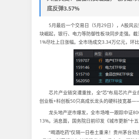
底反弹3.57%
5月最后一个交易日（5月29日），A股风云
块崛起，银行、电力等防御性板块同步走强。截至收盘
1%尽吐上日涨幅。全市场成交3.34万亿元，环
芯片产业链突遭重挫，全“芯”布局芯片产业的科创
创业板+科创板50只高成长龙头的硬科技宽基——双创
龙头地产逆市爆发，全市场唯一跟踪中证800地产
13%。消息面，国务院日前印发《城市更新“十
“喝酒吃药”仅隔一日卷土重来！贵州茅台劲涨3.9