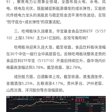
9），聚焦电力公用事业领域，全面布局火电、水电、风
电、核电及光伏，既能捕捉新能源爆发的成长弹性，又能依
托传统电力龙头的高股息与稳定现金流平滑市场波动，实现
“防守底仓+成长弹性”的双重适配。
三、吃喝板块久违爆发，华宝基金食品饮料ETF（5157
10）上探3.78%！主力41亿加码，反攻号角吹响？
吃喝板块迎来久违大涨，截至收盘，食品饮料板块涨幅
在30个中信一级行业中高居首位。反映吃喝板块整体走势的
食品饮料ETF华宝（515710）开盘后持续拉升，盘中场内价
格最高涨幅达到3.78%，截至收盘，涨2.78%。
成份股方面，白酒集体上攻。截至收盘，酒鬼酒涨停，
金徽酒涨5.25%，五粮液涨4.17%，贵州茅台、泸州老窖、
山西汾酒、洋河股份等亦涨幅居前。