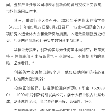
闻，叠加产业多家公司均表示创新药的管线授权不受影响，
市场情绪回归理性。
其三，重磅行业大会召开。2026年美国临床肿瘤学会
（ASCO）年会5月29日至6月2日召开，12家中国药企的13
项研究入选全体大会和最新突破摘要，入选数量刷新历史纪
录。后续国产创新药迎来集中数据读出窗口期。
华福证券指出，创新药实际无任何基本面利空，政策支
持 + 估值底部 + 出海高景气 + 业绩拐点，不惧黎明前的黑
暗，坚定看好。*
创新药本轮调整已超8个月，低位吸纳创新药核心资
产，认准两大投资利器：
投纯正创新药，认准港股通创新药ETF华宝（52088
0），100%布局创新药研发类公司，前十大权重股占比超七
成，龙头属性突出，底层资产是港股，高弹性、T+0。
希望降低波动，选场内唯一药ETF华宝（562050），“7