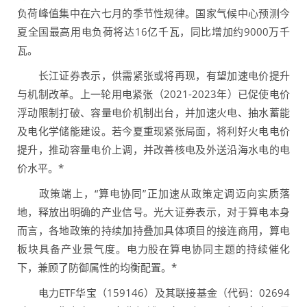
负荷峰值集中在六七月的季节性规律。国家气候中心预测今
夏全国最高用电负荷将达16亿千瓦，同比增加约9000万千
瓦。
长江证券表示，供需紧张或将再现，有望加速电价提升
与机制改革。上一轮用电紧张（2021-2023年）已促使电价
浮动限制打破、容量电价机制出台，并加速火电、抽水蓄能
及电化学储能建设。若今夏重现紧张局面，将利好火电电价
提升，推动容量电价上调，并改善核电及外送沿海水电的电
价水平。*
政策端上，“算电协同”正加速从政策定调迈向实质落
地，释放出明确的产业信号。光大证券表示，对于算电本身
而言，各地政策的持续加持叠加具体项目的接连商用，算电
板块具备产业景气度。电力股在算电协同主题的持续催化
下，兼顾了防御属性的均衡配置。*
电力ETF华宝（159146）及其联接基金（代码：02694