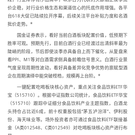
价企稳，对行业价格生态和渠道信心的托底作用增强。各平
台618大促已陆续拉开序幕，后续关注平台补贴力度和名酒
批价走势。*
国金证券表示，看好当前白酒板块配置价值，低预期下
胜率可观。预期先行，目前白酒行业已经渡过出清斜率最为
陡峭的阶段，节后即使淡季亦具备自上而下催化，从复盘来
看PPI、M1等对白酒需求侧具备前瞻信号意义。白酒行业景
气度呈现周期性波动，看好具备差异化竞争优势的禀赋型酒
企在周期演绎中能突破桎梏，规模再上台阶。*
一键配置吃喝板块核心资产，重点关注食品饮料ETF华
宝（515710）。根据中证指数公司统计，食品饮料ETF华宝
（515710）跟踪中证细分食品饮料产业主题指数，白酒龙
头持仓占比近6成，前十权重股包括“茅五泸汾洋”、伊利股
份、海天味业等。场外投资者亦可通过食品饮料ETF联接基
金（A类012548、C类012549）对吃喝板块核心资产进行布