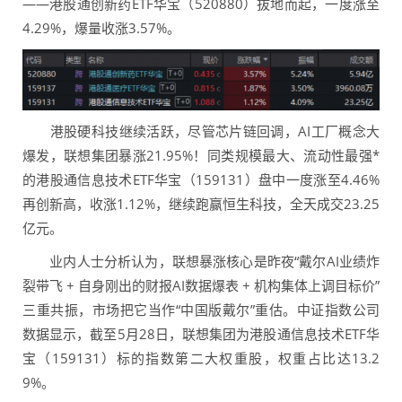
——港股通创新药ETF华宝（520880）拔地而起，一度涨至
4.29%，爆量收涨3.57%。
港股硬科技继续活跃，尽管芯片链回调，AI工厂概念大
爆发，联想集团暴涨21.95%！同类规模最大、流动性最强*
的港股通信息技术ETF华宝（159131）盘中一度涨至4.46%
再创新高，收涨1.12%，继续跑赢恒生科技，全天成交23.25
亿元。
业内人士分析认为，联想暴涨核心是昨夜“戴尔AI业绩炸
裂带飞 + 自身刚出的财报AI数据爆表 + 机构集体上调目标价”
三重共振，市场把它当作“中国版戴尔”重估。中证指数公司
数据显示，截至5月28日，联想集团为港股通信息技术ETF华
宝（159131）标的指数第二大权重股，权重占比达13.2
9%。