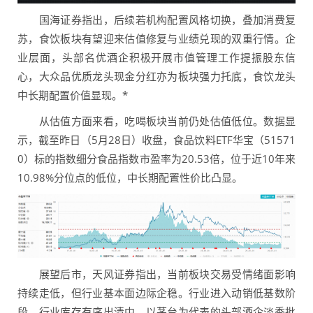
国海证券指出，后续若机构配置风格切换，叠加消费复
苏，食饮板块有望迎来估值修复与业绩兑现的双重行情。企
业层面，头部名优酒企积极开展市值管理工作提振股东信
心，大众品优质龙头现金分红亦为板块强力托底，食饮龙头
中长期配置价值显现。*
从估值方面来看，吃喝板块当前仍处估值低位。数据显
示，截至昨日（5月28日）收盘，食品饮料ETF华宝（51571
0）标的指数细分食品指数市盈率为20.53倍，位于近10年来
10.98%分位点的低位，中长期配置性价比凸显。
展望后市，天风证券指出，当前板块交易受情绪面影响
持续走低，但行业基本面边际企稳。行业进入动销低基数阶
段，行业库存有序出清中，以茅台为代表的头部酒企淡季批