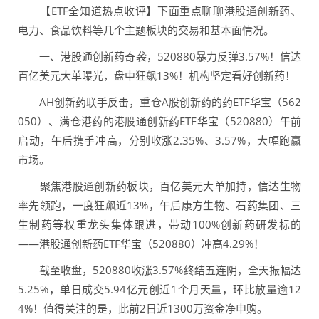
【ETF全知道热点收评】下面重点聊聊港股通创新药、
电力、食品饮料等几个主题板块的交易和基本面情况。
一、港股通创新药奇袭，520880暴力反弹3.57%！信达
百亿美元大单曝光，盘中狂飙13%！机构坚定看好创新药！
AH创新药联手反击，重仓A股创新药的药ETF华宝（562
050）、满仓港药的港股通创新药ETF华宝（520880）午前
启动，午后携手冲高，分别收涨2.35%、3.57%，大幅跑赢
市场。
聚焦港股通创新药板块，百亿美元大单加持，信达生物
率先领跑，一度狂飙近13%，午后康方生物、石药集团、三
生制药等权重龙头集体跟进，带动100%创新药研发标的
——港股通创新药ETF华宝（520880）冲高4.29%！
截至收盘，520880收涨3.57%终结五连阴，全天振幅达
5.25%，单日成交5.94亿元创近1个月天量，环比放量逾12
4%！值得关注的是，此前2日近1300万资金净申购。