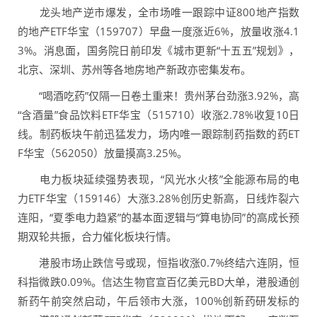
龙头地产逆市爆发，全市场唯一跟踪中证800地产指数
的地产ETF华宝（159707）早盘一度涨近6%，放量收涨4.1
3%。消息面，国务院日前印发《城市更新“十五五”规划》，
北京、深圳、苏州等各地房地产新政亦密集发布。
“喝酒吃药”仅隔一日卷土重来！贵州茅台劲涨3.92%，高
“含酒量”食品饮料ETF华宝（515710）收涨2.78%收复10日
线。制药板块午前迅猛发力，场内唯一跟踪制药指数的药ET
F华宝（562050）放量摸高3.25%。
电力板块延续强势表现，“风光水火核”全能源布局的电
力ETF华宝（159146）大涨3.28%创历史新高，日线炸裂六
连阳，“夏季电力趋紧”的基本面逻辑与“算电协同”的高成长预
期双轮共振，合力催化板块行情。
港股市场止跌信号或现，恒指收涨0.7%终结六连阴，恒
科指微跌0.09%。信达生物官宣百亿美元BD大单，港股通创
新药午前突然启动，午后领市大涨，100%创新药研发标的