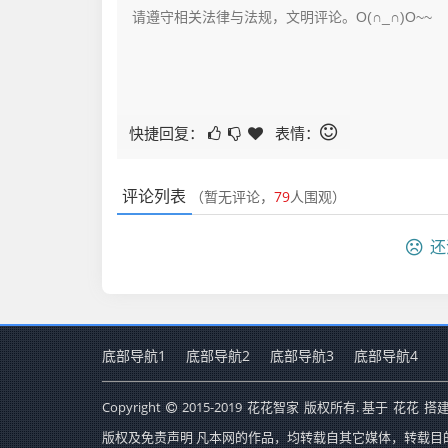
快捷回复：
表情：
评论列表
（暂无评论，
79
人围观）
还
底部导航1
底部导航2
底部导航3
底部导航4
Copyright
2015-2019
花花智家
版权所有. 基于
花花
搭建
版权及免责声明 凡本网的作品，均转载自其它媒体，转载目