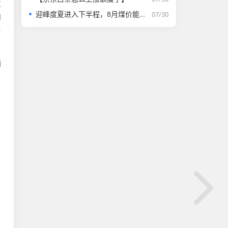
发
迎峰度夏进入下半程，8月煤价能否走强？
07/30
和
售
摘
，