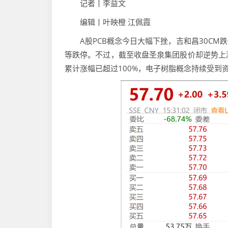
记者丨李益文
编辑丨叶映橙 江佩霞
A股PCB概念今日大幅下挫，吉和昌30CM
等跌停。不过，截至收盘圣泉集团股价却逆势上涨
累计涨幅已超过100%，电子树脂概念持续受到