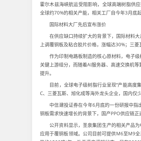
霍尔木兹海峡航运受阻影响，全球高端树脂供应
全球约70%的相关产能，相关工厂自今年3月底
国际材料大厂先后宣布涨价
在供应缺口持续扩大的背景下，国际材料大厂接连
上调覆铜板及粘合胶片价格，涨幅达30%；三菱
作为印制电路板制造的核心原材料，电子级树
关键上游组分，而随着AI服务器、高速交换机等
提升。
目前，全球电子级树脂行业呈现“产能高度集中、
C、三菱瓦斯、旭化成等海外龙头企业，国内仅少
中信建投证券在今年6月底的一份研报中指出，2
铜板需求快速增长的背景下，国产PPO供应链正
公开资料显示，圣泉集团生产的相关产品为电
应用于覆铜板领域。公司目前可提供M6至M9全