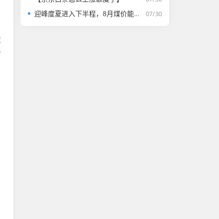
迎峰度夏进入下半程，8月煤价能否走强？
07/30
技
价