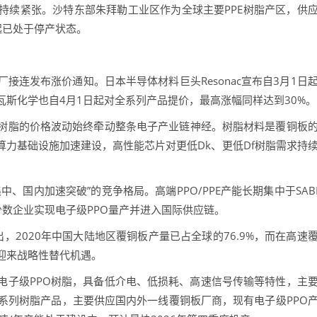
持续紧张。沙特东部朱拜勒工业区作为全球主要PPE树脂产区，供
起已处于停产状态。
发布涨价通知。日本半导体材料巨头Resonac宣布自3月1日
瓦斯化学也自4月1日起对全系列产品提价，最高涨幅同样达到30%。
脂的价格波动始终牵动整条电子产业链神经。树脂材料是覆铜板
算力基础设施加速建设，高性能芯片对更低Dk、更低Df树脂需求持
国内加速突破”的竞争格局。高端PPO/PPE产能长期集中于SAB
数企业实现电子级PPO量产并进入国际供应链。
020年中国大陆地区覆铜板产量已占全球的76.9%，而在高速
迎来战略性替代机遇。
子级PPO树脂，具备低介电、低损耗、高速信号传输等特性，主
系列树脂产品，主要供应国内外一线覆铜板厂商，现有电子级PPO