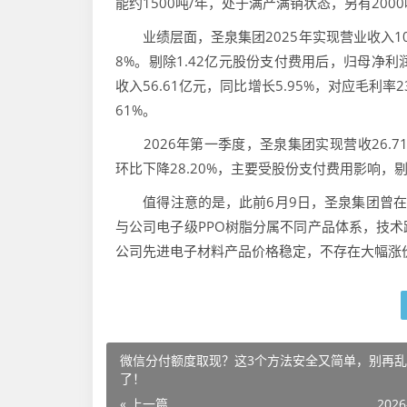
能约1500吨/年，处于满产满销状态，另有200
业绩层面，圣泉集团2025年实现营业收入109.
8%。剔除1.42亿元股份支付费用后，归母净利润
收入56.61亿元，同比增长5.95%，对应毛利率2
61%。
2026年第一季度，圣泉集团实现营收26.71亿
环比下降28.20%，主要受股份支付费用影响，剔
值得注意的是，此前6月9日，圣泉集团曾在投
与公司电子级PPO树脂分属不同产品体系，技
公司先进电子材料产品价格稳定，不存在大幅涨
微信分付额度取现？这3个方法安全又简单，别再
了！
« 上一篇
2026