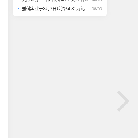
创科实业于8月7日斥资64.81万港元回购4500股
08/09
2