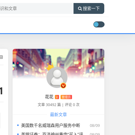
搜索一下
1
花花
V
管理员
文章 30492 篇
|
评论 0 次
最新文章
美国数千名威瑞森用户服务中断
08/09
美银证券：百济神州重申“买入”评级 目标价升至255.43港元
08/09