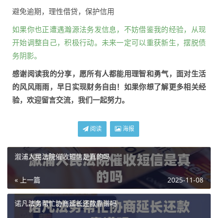
避免逾期，理性借贷，保护信用
如果你也正遭遇瀚源法务发信息，不妨借鉴我的经验，从现
开始调整自己，积极行动。未来一定可以重获新生，摆脱债
务阴影。
感谢阅读我的分享，愿所有人都能用理智和勇气，面对生活
的风风雨雨，早日实现财务自由！如果你想了解更多相关经
验，欢迎留言交流，我们一起努力。
阅读
海报
溆浦人民法院催收短信是真的吗
« 上一篇
2025-11-08
诺凡法务帮忙协商延长还款靠谱吗