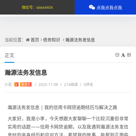
点我点我点我
微信号：
bbkk4404
当前位置：
首页
债务知识
瀚源法务发信息
正文
瀚源法务发信息
小花
/
2025-11-08
/
214阅读
/
0评论
V
管理员
瀚源法务发信息 | 我的信用卡网贷逾期经历与解决之路
大家好，我是小李，今天想跟大家聊聊一个比较沉重但非常
实用的话题——信用卡网贷逾期，以及我遇到瀚源法务发信
息时的亲身经历和应对方法。希望我的故事，能帮到正面临