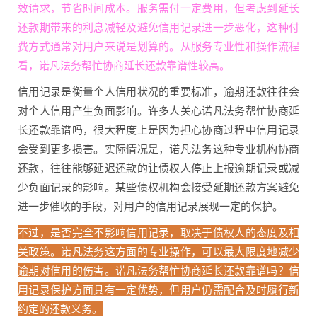
效请求，节省时间成本。服务需付一定费用，但考虑到延长
还款期带来的利息减轻及避免信用记录进一步恶化，这种付
费方式通常对用户来说是划算的。从服务专业性和操作流程
看，诺凡法务帮忙协商延长还款靠谱性较高。
信用记录是衡量个人信用状况的重要标准，逾期还款往往会
对个人信用产生负面影响。许多人关心诺凡法务帮忙协商延
长还款靠谱吗，很大程度上是因为担心协商过程中信用记录
会受到更多损害。实际情况是，诺凡法务这种专业机构协商
还款，往往能够延迟还款的让债权人停止上报逾期记录或减
少负面记录的影响。某些债权机构会接受延期还款方案避免
进一步催收的手段，对用户的信用记录展现一定的保护。
不过，是否完全不影响信用记录，取决于债权人的态度及相
关政策。诺凡法务这方面的专业操作，可以最大限度地减少
逾期对信用的伤害。诺凡法务帮忙协商延长还款靠谱吗？信
用记录保护方面具有一定优势，但用户仍需配合及时履行新
约定的还款义务。