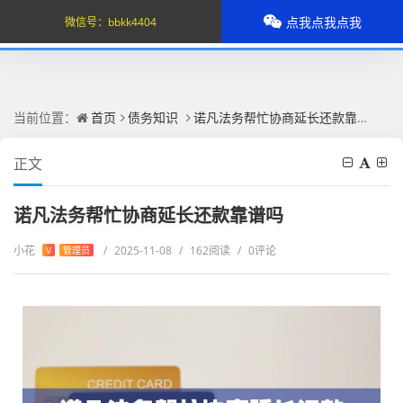
点我点我点我
微信号：
bbkk4404
当前位置：
首页
债务知识
诺凡法务帮忙协商延长还款靠谱吗
正文
诺凡法务帮忙协商延长还款靠谱吗
小花
/
2025-11-08
/
162阅读
/
0评论
V
管理员