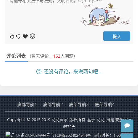
评论列表
（暂无评论，
162
人围观）
还没有评论，来说两句吧...
底部导航1
底部导航2
底部导航3
底部导航4
Copyright
2015-2019
花花智家
版权所有. 基于
花花
搭建 安全运行
6572
天
辽ICP备2024024944号
运行时长：1.001秒
查