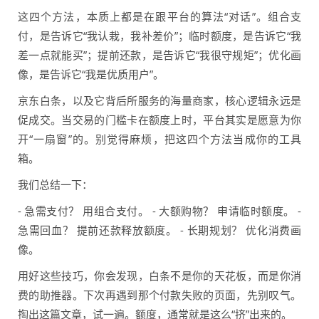
这四个方法，本质上都是在跟平台的算法“对话”。组合支
付，是告诉它“我认栽，我补差价”；临时额度，是告诉它“我
差一点就能买”；提前还款，是告诉它“我很守规矩”；优化画
像，是告诉它“我是优质用户”。
京东白条，以及它背后所服务的海量商家，核心逻辑永远是
促成交。当交易的门槛卡在额度上时，平台其实是愿意为你
开“一扇窗”的。别觉得麻烦，把这四个方法当成你的工具
箱。
我们总结一下：
- 急需支付？ 用组合支付。 - 大额购物？ 申请临时额度。 -
急需回血？ 提前还款释放额度。 - 长期规划？ 优化消费画
像。
用好这些技巧，你会发现，白条不是你的天花板，而是你消
费的助推器。下次再遇到那个付款失败的页面，先别叹气。
掏出这篇文章，试一遍。额度，通常就是这么“挤”出来的。