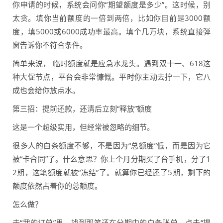
你申请的时候，系统会问你“期望额度是多少”。这时候，别
太贪。填你当前额度的一倍到两倍，比如你目前是3000额
度，填5000或6000成功率最高。填个几万块，系统直接弹
窗告诉你不符合条件。
简单来说， 临时额度就是应急水龙头。遇到双十一、618这
种大促节点，平台会非常慷慨。平时你主动去拧一下，它八
成也会给你放点水。
第三招：提前还款，还清后立刻“释放”额度
这是一个超级实用，但经常被忽略的细节。
很多人的白条额度不够，不是因为“总额度”低，而是因为它
被“卡合同”了。什么意思？你上个月分期买了台手机，分了1
2期，这笔额度就被“冻结”了。就算你已经还了5期，剩下的
额度依然占着你的总额度。
怎么做？
去“我的订单”里，找到那笔还在分期中的白条账单。点击“提