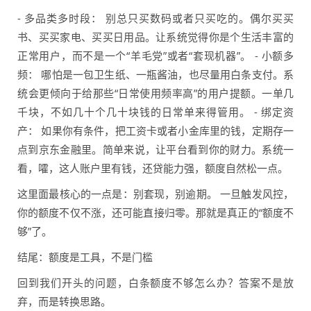
- 多品类多时段： 别总只买数码或者只买吃的。偶尔买买
书、买买家电、买买日用品。让系统觉得你是个生活丰富的
正常用户，而不是一个“羊毛党”或者“套现机器”。 - 小额多
频： 哪怕是一包卫生纸、一瓶酱油，也尽量用白条支付。系
统会更倾向于给那些“日常使用频率高”的用户提额。一单几
千块，不如几十个几十块钱的日常单来得管用。 - 绑定资
产： 如果你有条件，把工资卡或者小金库里的钱，定期存一
点到京东金融里。简单来说，让平台看到你的财力。系统一
看，嚯，这人账户里有钱，还贷能力强，额度自然松一点。
这里面最核心的一点是：别套现，别逾期。 一旦触发风控，
你的额度不仅不涨，还可能直接归零。那就是真正的“额度不
够”了。
结尾：额度是工具，不是门槛
回到我们开头的问题，白条额度不够怎么办？答案不是放
弃，而是转换思路。