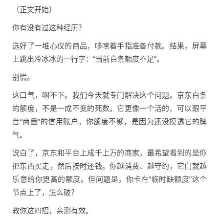
（正文开始）
你有没有过这种经历？
选好了一堆心仪的商品，哆嗦着手指准备付款。结果，屏幕
上跳出冷冰冰的一行字：“当前白条额度不足”。
别慌。
这口气，咽不下。我们今天就专门解决这个问题。京东白条
的额度，不是一成不变的死数。它更像一个活的、可以跟平
台“商量”的信用账户。你额度不够，是因为还没摸透它的脾
气。
说白了，京东和平台上成千上万的商家，最希望看到的是你
把东西买走，然后按时还钱。你越消费、越守约，它们就越
乐意给你更高的额度。但问题是，你卡在“临时缺额度”这个
节点上了，怎么破？
教你这四招，亲测有效。