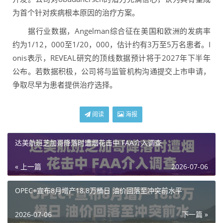
为首个针对疾病根本原因的治疗方案。
据行业数据，Angelman综合征在美国和欧洲的发病率
约为1/12，000至1/20，000，估计约有3万至5万名患者。I
onis表示，REVEAL研究的顶线数据预计将于2027年下半年
公布。若数据积极，公司将与监管机构沟通提交上市申请，
争取尽早为患者提供治疗选择。
阅读
海报
达美航班芝加哥降落时遭烟花击中 FAA介入调查
« 上一篇
2026-07-06
OPEC+宣布8月增产18.8万桶日 油价回落至冲突前水平
2026-07-06
下一篇 »