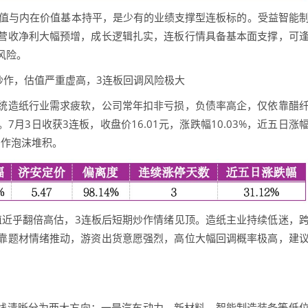
估值与内在价值基本持平，是少有的业绩支撑型连板标的。受益智能
营收净利大幅预增，成长逻辑扎实，连板行情具备基本面支撑，可
风险。
绪炒作，估值严重虚高，3连板回调风险极大
造纸行业需求疲软，公司常年扣非亏损，负债率高企，仅依靠醋
月3日收获3连板，收盘价16.01元，涨跌幅10.03%，近五日涨
炒作泡沫堆积。
值近乎翻倍高估，3连板后短期炒作情绪见顶。造纸主业持续低迷，
靠题材情绪推动，游资出货意愿强烈，高位大幅回调概率极高，建
线清晰分为两大方向：一是汽车动力、新材料、智能制造装备等低