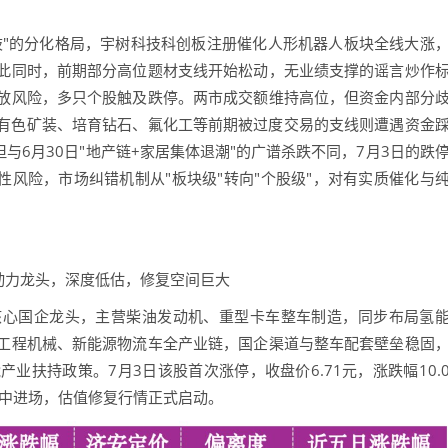
"的分化格局，宇树科技科创板注册催化人形机器人板块全线大涨
此同时，前期部分高位题材支线开始松动，无业绩支撑的谣言炒作
放风险，多只个股触及跌停。两市成交额维持高位，但资金内部分
有色矿装、培育钻石、氟化工等前期被过度交易的支线则遭遇资金
与6月30日"地产链+家居集体退潮"的广谱杀跌不同，7月3日的跌
体性风险，市场纠错机制从"板块级"转向"个股级"，对有实质催化与
源动力龙头，深度低估，修复空间巨大
心国企龙头，主营柴油发动机、重型卡车整车制造，同步布局氢
工程机械、新能源物流车全产业链，国企渠道与整车配套壁垒稳固
业扶持政策。7月3日该股首次涨停，收盘价6.71元，涨跌幅10.
集中进场，估值修复行情正式启动。