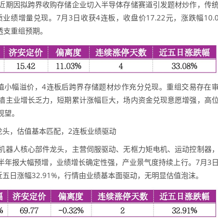
期因拟跨界收购存储企业切入半导体存储赛道引发题材炒作，传
绩增量兑现。7月3日收获4连板，收盘价17.22元，涨跌幅10.
幅透支重组预期。
值小幅溢价，4连板后跨界存储题材炒作充分兑现。重组交易存在
墙主业增长乏力，短期累计涨幅巨大，场内资金兑现意愿增强，高
观望。
人龙头，估值基本匹配，2连板业绩驱动
器人核心部件龙头，主营伺服驱动、无框力矩电机、运动控制器
半年报大幅预增，业绩增长确定性强，产业景气度持续上行。7月3
%，近五日涨幅32.91%，行情由业绩基本面驱动，无明显估值泡沫。