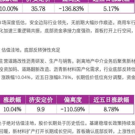
，市场深度低估，安全边际行业领先，无前期大幅炒作痕迹。商用车
化加速三重逻辑共振，底部资金承接力度强劲，首板打开上行空间
头，估值洼地，底部反转弹性充足
营道路改性沥青研发、生产与销售，剥离地产中介业务后聚焦新
投资加码、道路翻新改造、沥青新材料国产化需求，行业底部反转
涨跌幅10.04%，近五日涨幅8.78%，长期低价低位充分调整，资
，处于绝对估值洼地，股价长期处于历史低位。基建稳增长政策持续
回暖，新材料扩产打开长期成长空间，首板确认底部反转，上涨性