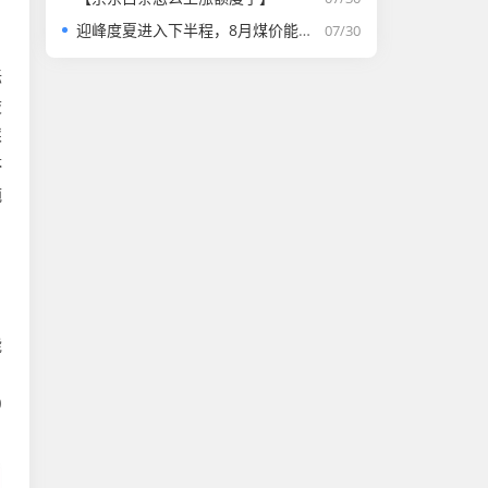
迎峰度夏进入下半程，8月煤价能否走强？
07/30
，
标
歧
踩
停
纯
能
，
0