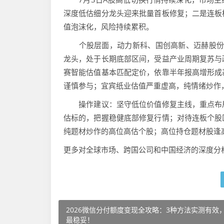
深度低估细分龙头迎来批量首板修复；二是连板
值泡沫化，风险持续累积。
个股层面，动力新科、国创高新、迈赫股份估值偏离度
龙头，处于长期底部区间，受益产业周期复苏与
赛智能估值基本匹配定价，依靠半年报高增形成
谨慎参与；宜宾纸业估值严重虚高，纯情绪炒作
操作建议：坚守低位价值修复主线，重点布局
估标的，把握稳健底部修复行情；对待连板个股
纯题材炒作的高位高估个股；高位持仓题材股逢
更多对全球市场、跨国公司和中国经济的深度分
2026微信分付额度变现全攻略：3种方法实测有效
最稳妥！