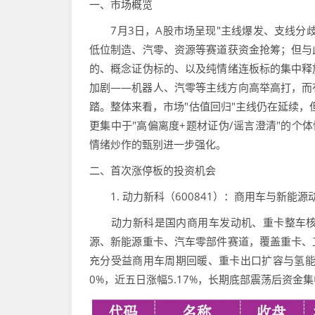
一、市场概览
7月3日，A股市场呈现"主线爆发、支线分歧
低位制造、汽零、资源等赛道获资金抢筹；但与
的、概念证伪标的、以及纯情绪连板标的集中释
加剧——机器人、汽零等主线方向高举高打，而
踏。整体来看，市场"估值回归"主线仍在延续，但
更集中于"高偏离度+题材证伪/谣言澄清"的个
情绪炒作的甄别进一步强化。
二、首次涨停板的投资机会
1. 动力新科（600841）：商用车与新能
动力新科是国内商用车发动机、重卡整车核
源、新能源重卡、汽车零部件赛道，覆盖重卡、
充分受益商用车周期回暖、重卡出口扩容与氢能产
0%，近五日涨幅5.17%，长期底部震荡后资金