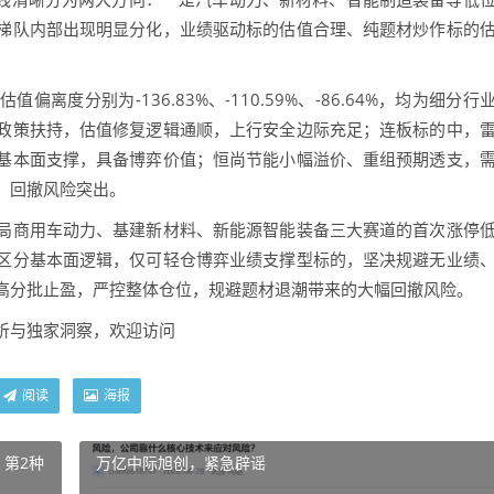
梯队内部出现明显分化，业绩驱动标的估值合理、纯题材炒作标的
分别为-136.83%、-110.59%、-86.64%，均为细分行
政策扶持，估值修复逻辑通顺，上行安全边际充足；连板标的中，
基本面支撑，具备博弈价值；恒尚节能小幅溢价、重组预期透支，
，回撤风险突出。
商用车动力、基建新材料、新能源智能装备三大赛道的首次涨停
区分基本面逻辑，仅可轻仓博弈业绩支撑型标的，坚决规避无业绩
高分批止盈，严控整体仓位，规避题材退潮带来的大幅回撤风险。
析与独家洞察，欢迎访问
阅读
海报
，第2种
万亿中际旭创，紧急辟谣