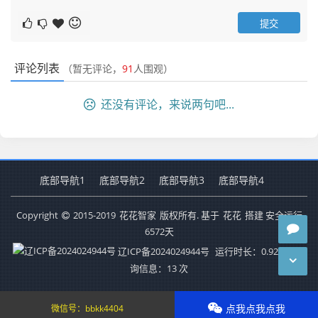
评论列表
（暂无评论，
91
人围观）
还没有评论，来说两句吧...
底部导航1
底部导航2
底部导航3
底部导航4
Copyright
2015-2019
花花智家
版权所有. 基于
花花
搭建 安全运行
6572
天
辽ICP备2024024944号
运行时长：0.929秒
查
询信息：13 次
点我点我点我
微信号：
bbkk4404