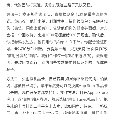
商、代购团队打交道，实测发现这些路子又快又稳。
方法一：找正规代购团队，直接换现金 代购是最主流的方
式。你出券，他们出单，利润共享。操作很简单：先联系代
购（微信、闲鱼上都有），告诉他们你的额度券面额。对方
会报一个回收价，比如1000元额度给920元现金。确认后，
你把券码发过去，他们用你的Apple ID下单，你配合验证即
可。全程30分钟到账。 要提醒一句：只找支持“当面操作”或
“信用分高的”商家。我们合作过一家叫“果速收”的，流程透
明，先款后券都行。别信那些要求提前付保证金的，九成是
骗子。
方法二：买虚拟礼品卡，自己转卖 如果你不想找代购，怕被
坑，那就自己动手。苹果额度券可以兑换成App Store礼品卡
（是的，现在很多券都支持）。操作方法：打开Apple Store
应用，选“兑换”输入券码，然后选择“购买iTunes礼品卡”。把
生成的卡号挂到二手平台上去卖，比如闲鱼、转转。 价格标
低一点，比如100元卡卖92元，很快就能出手。我们实测