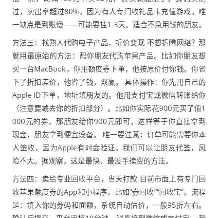
过，卖出率超过80%，因为有人专门收礼品卡充值游戏。唯
一缺点是到账慢——可能要挂1-3天。适合不急用钱的朋友。
方法三：找熟人代购电子产品，折价变现 不想折腾网络？那
就用最原始的方法：帮你朋友代购苹果产品。比如你朋友想
买一台MacBook，你用额度券下单，他按原价付你钱。你省
下了折扣差价，他省了钱，双赢。 具体操作：你先用自己的
Apple ID下单，地址填朋友的。他用支付宝或微信转账给你
（注意要减去你的折扣部分）。比如你实际花900元买了值1
000元的券，那朋友给你900元即可。这样等于你直接拿到
现金，朋友拿到便宜设备。 唯一要注意：订单可能需要你本
人签收，因为Apple有时会验证。我们可以让朋友代签，风
险不大。据观察，这是最快、最没手续费的方法。
方法四：卖给专业回收平台，当天打款 目前市面上有专门回
收苹果额度券的App和小程序，比如“券回收”“回收宝”。流程
是：填入你的券码和面额，系统自动估价，一般95折左右。