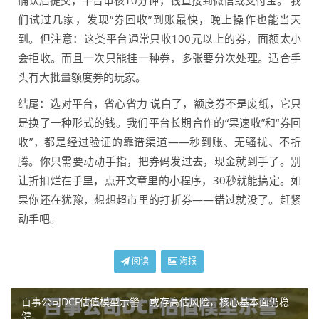
确认后提交，平台审核10分钟，钱直接到微信或支付宝。 我
们试过几家，发现“券回收”到账最快，晚上操作也能当天
到。但注意：这类平台通常只收100元以上的券，面额太小
会拒收。而且一次只能挂一种券，多张要分次处理。适合手
头有大批量额度券的玩家。
结尾：选对平台，省心省力 说白了，额度券不是废纸，它只
是换了一种形式的钱。我们平台长期合作的“果速收”和“券回
收”，都是经过验证的靠谱渠道——秒到账、无骚扰、不折
腾。你只需要动动手指，把券码发过去，现金就到手了。别
让折扣烂在手里，点开文章里的小程序，30秒就能搞定。如
果你还在犹豫，想想超市里的打折券——错过就没了。赶紧
动手吧。
阅读
海报
百事公司DCF估值模型示警：或存高估风险，核心基本面仍稳
健