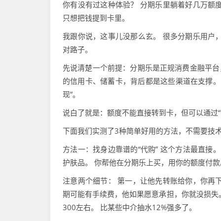
你有没有过这种体验？ 分期乐里躺着好几万额
只想把钱提到卡里。
我跟你说，这事儿没那么玄。 很多分期乐用户
对路子。
先说清楚一个前提：分期乐是正规消费金融平台
的信用卡、储蓄卡，背后都是这些渠道在支撑。
现”。
说白了就是：额度不能直接转到卡，但可以通过“
下面我们实测了3种简单好用的方法，不需要技
方法一：找身边靠谱的“代购” 这个方法最直接
护肤品。 你帮他在分期乐上买，用你的额度付款
注意两个细节： 第一，让他先转账给你，你再
期可能有手续费，他如果愿意承担，你就没损失。 
300左右。 比某些中介抽水12%强多了。