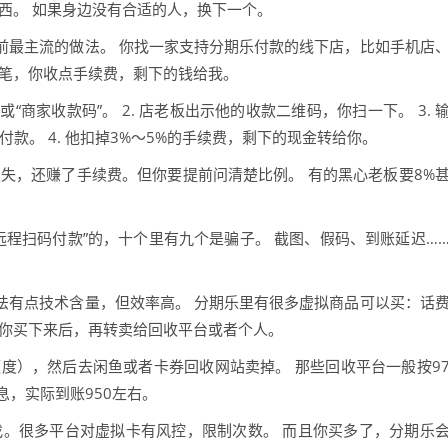
西。 如果身边没有合适的人，换下一个。
目前最主流的做法。 你找一家支持分期乐付款的线下店，比如手机店
一笔，你收点手续费，剩下的钱给我。
或“商家收款码”。 2. 店老板出示他的收款二维码，你扫一下。 3. 
付款。 4. 他扣掉3%～5%的手续费，剩下的现金转给你。
失，还赚了手续费。但你要提前问清楚比例。 有的黑心老板要8%
远程扫码付款”的，十个里有九个是骗子。 截图、假码、到账延迟…
方法有点技术含量，但效率高。 分期乐里有很多虚拟商品可以买：话
 你买下来后，再转卖给回收平台或者个人。
乐额度），然后去闲鱼或者卡券回收网站卖掉。 那些回收平台一般按9
息，实际到账950左右。
找。很多平台对虚拟卡有风控，限制次数。 而且你买多了，分期乐