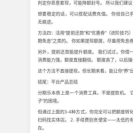
判定你恶意套现，可能降额封号。 所以我们建
想要稳定的话，可以搭配话费充值。 你给自己手
无痕迹。
方法四：活用“提前还款”和“优惠券”（进阶技巧） 
期免息”之类的。 你如果提现额度，尽量用免息
另外，提前还款能提升额度。 我们试过，你借一
消费能力强，额度直接翻倍。 额度高了，以后
这个方法不直接提现，但长期来看，能让你“养”
结尾：平台产品总结
分期乐本质上是一个消费工具，不是提款机。 它
子”的困境。
但通过上面的3-4种方式，你完全可以把额度转化
扫码找实体店。 2. 手续费别贪便宜——太低的
在。