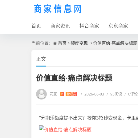
首页
商家资讯
抖音商家
京东商家
当前位置：
首页
额度变现
价值直给·痛点解决标题
正文
价值直给·痛点解决标题
花花
/
2026-06-03
/
95阅读
/
0评论
V
管理员
“分期乐额度提不出来？教你3招秒变现金，卡里