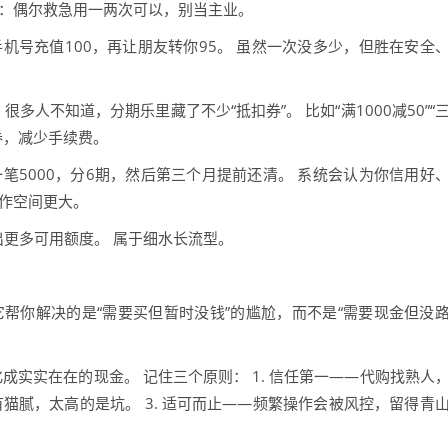
议：偶尔救急用一两次可以，别当主业。
机号充值100，再让朋友转你95。 虽然一次没多少，但胜在安全
很多人不知道，分期乐里藏了不少“抵扣券”。 比如“满1000减50”“
券，减少手续费。
笔5000，分6期，然后第三个月提前还清。 系统会认为你信用好
操作空间更大。
出更多可用额度。 属于细水长流型。
帮你解决的是“需要买但暂时没钱”的尴尬，而不是“需要现金但没
成实实在在的现金。 记住三个原则： 1. 信任第一——代购找熟人
有猫腻，太高的是坑。 3. 适可而止——频繁操作会被风控，留得青