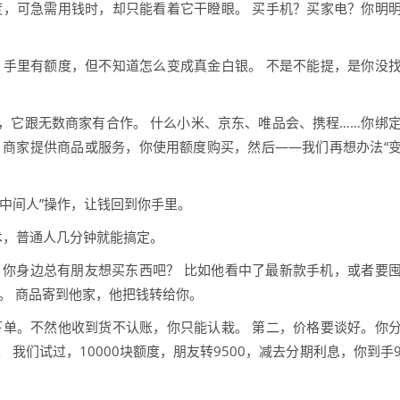
度，可急需用钱时，却只能看着它干瞪眼。 买手机？买家电？你明
，手里有额度，但不知道怎么变成真金白银。 不是不能提，是你没
，它跟无数商家有合作。 什么小米、京东、唯品会、携程……你绑
 商家提供商品或服务，你使用额度购买，然后——我们再想办法“
中间人”操作，让钱回到你手里。
术，普通人几分钟就能搞定。
。 你身边总有朋友想买东西吧？ 比如他看中了最新款手机，或者要
。 商品寄到他家，他把钱转给你。
下单。不然他收到货不认账，你只能认栽。 第二，价格要谈好。你
我们试过，10000块额度，朋友转9500，减去分期利息，你到手