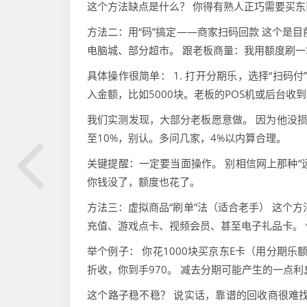
这个方法缺点是什么？ 你得有熟人正巧需要买东
方法二：用“码”搞定——商家扫码回款 这个是
电脑城、部分超市。 跟老板商量：我用额度刷
具体操作很简单： 1. 打开分期乐，选择“扫码付”
入金额，比如5000块。老板的POS机或后台收到
我们实测发现，大部分老板愿意做。 因为他没损
至10%，别认。多问几家，4%以内算合理。
关键提醒：一定要当面操作。 别相信网上那种“
你钱没了，额度也花了。
方法三：虚拟商品“刷单”法（适合老手） 这个
充值、游戏点卡、视频会员、甚至电子礼品卡。
举个例子： 你花1000块买京东E卡（用分期
折收，你到手970。 减去分期可能产生的一点利
这个路子稳不稳？ 说实话，靠谱的回收商很难