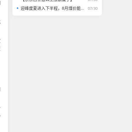
明
迎峰度夏进入下半程，8月煤价能否走强？
07/30
找
定
变
囤
分
9