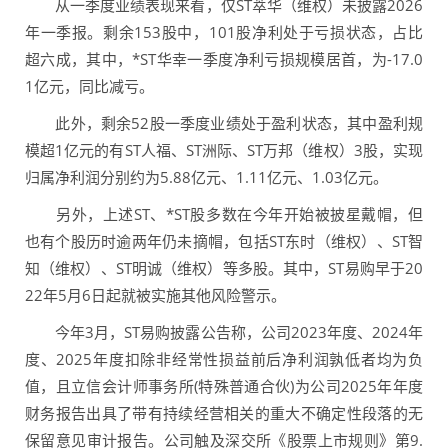
从一季度业绩表现来看，仅ST萃华（维权）未披露2026
年一季报。剩余153股中，101股净利处于亏损状态，占比
超六成，其中，*ST华幸一季度净利亏损规模居首，为-17.0
1亿元，同比减亏。
此外，剩余52股一季度业绩处于盈利状态，其中盈利规
模超1亿元的有ST人福、ST洲际、ST万邦（维权）3股，实现
归属净利润分别约为5.88亿元、1.11亿元、1.03亿元。
另外，上述ST、*ST股多数在今年开始被披星戴帽，但
也有个股历时逾两年仍未摘帽，包括ST东时（维权）、ST智
知（维权）、ST明诚（维权）等多股。其中，ST易购早于20
22年5月6日起就被实施其他风险警示。
今年3月，ST易购披露公告称，公司2023年度、2024年
度、2025年度扣除非经常性损益前后净利润孰低者均为负
值，且立信会计师事务所(特殊普通合伙)为公司2025年年度
财务报告出具了带有持续经营相关的重大不确定性段落的无
保留意见审计报告。公司触及深交所《股票上市规则》第9.