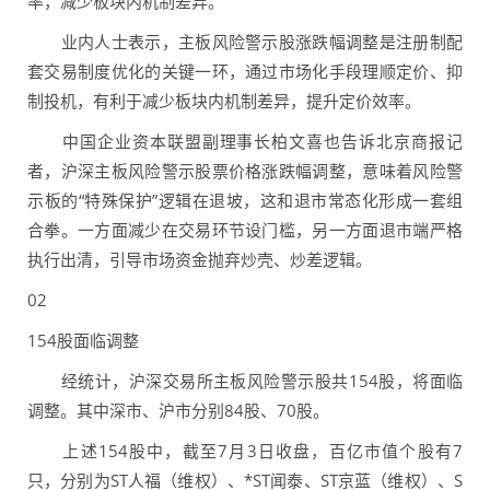
率，减少板块内机制差异。
业内人士表示，主板风险警示股涨跌幅调整是注册制配
套交易制度优化的关键一环，通过市场化手段理顺定价、抑
制投机，有利于减少板块内机制差异，提升定价效率。
中国企业资本联盟副理事长柏文喜也告诉北京商报记
者，沪深主板风险警示股票价格涨跌幅调整，意味着风险警
示板的“特殊保护”逻辑在退坡，这和退市常态化形成一套组
合拳。一方面减少在交易环节设门槛，另一方面退市端严格
执行出清，引导市场资金抛弃炒壳、炒差逻辑。
02
154股面临调整
经统计，沪深交易所主板风险警示股共154股，将面临
调整。其中深市、沪市分别84股、70股。
上述154股中，截至7月3日收盘，百亿市值个股有7
只，分别为ST人福（维权）、*ST闻泰、ST京蓝（维权）、S