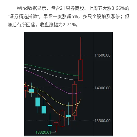
Wind数据显示，包含21只券商股、上周五大涨3.66%的
“证券精选指数”，早盘一度涨超5%，多只个股触及涨停；但
随后有所回落，收盘涨幅为2.71%。