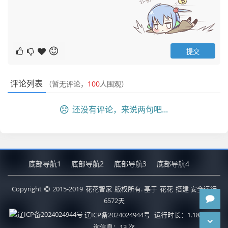
评论列表
（暂无评论，
100
人围观）
还没有评论，来说两句吧...
底部导航1
底部导航2
底部导航3
底部导航4
Copyright
2015-2019
花花智家
版权所有. 基于
花花
搭建 安全运行
6572
天
辽ICP备2024024944号
运行时长：1.183秒
查
询信息：13 次