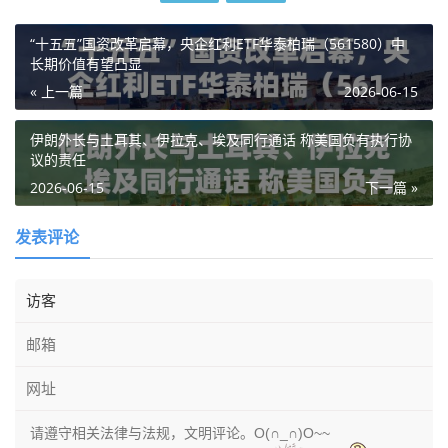
“十五五”国资改革启幕，央企红利ETF华泰柏瑞（561580）中
长期价值有望凸显
« 上一篇
2026-06-15
伊朗外长与土耳其、伊拉克、埃及同行通话 称美国负有执行协
议的责任
2026-06-15
下一篇 »
发表评论