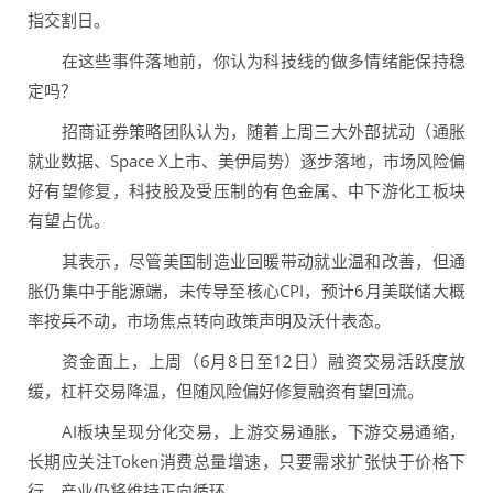
指交割日。
在这些事件落地前，你认为科技线的做多情绪能保持稳
定吗？
招商证券策略团队认为，随着上周三大外部扰动（通胀
就业数据、Space X上市、美伊局势）逐步落地，市场风险偏
好有望修复，科技股及受压制的有色金属、中下游化工板块
有望占优。
其表示，尽管美国制造业回暖带动就业温和改善，但通
胀仍集中于能源端，未传导至核心CPI，预计6月美联储大概
率按兵不动，市场焦点转向政策声明及沃什表态。
资金面上，上周（6月8日至12日）融资交易活跃度放
缓，杠杆交易降温，但随风险偏好修复融资有望回流。
AI板块呈现分化交易，上游交易通胀，下游交易通缩，
长期应关注Token消费总量增速，只要需求扩张快于价格下
行，产业仍将维持正向循环。