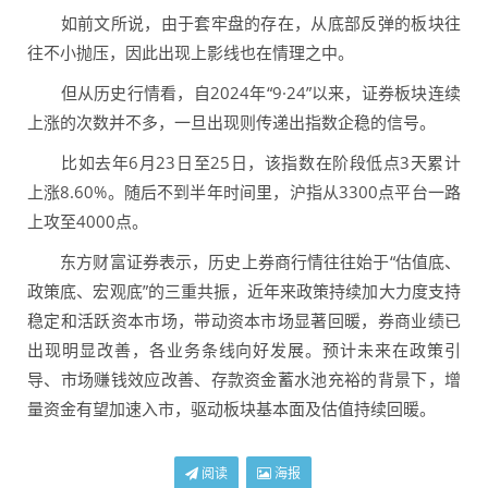
如前文所说，由于套牢盘的存在，从底部反弹的板块往
往不小抛压，因此出现上影线也在情理之中。
但从历史行情看，自2024年“9·24”以来，证券板块连续
上涨的次数并不多，一旦出现则传递出指数企稳的信号。
比如去年6月23日至25日，该指数在阶段低点3天累计
上涨8.60%。随后不到半年时间里，沪指从3300点平台一路
上攻至4000点。
东方财富证券表示，历史上券商行情往往始于“估值底、
政策底、宏观底”的三重共振，近年来政策持续加大力度支持
稳定和活跃资本市场，带动资本市场显著回暖，券商业绩已
出现明显改善，各业务条线向好发展。预计未来在政策引
导、市场赚钱效应改善、存款资金蓄水池充裕的背景下，增
量资金有望加速入市，驱动板块基本面及估值持续回暖。
阅读
海报