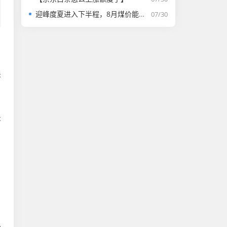
迎峰度夏进入下半程，8月煤价能否走强？
07/30
、
关
，
筹