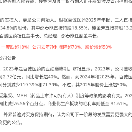
、实际控制人邵春能、楼金芳及其一致行动人正在筹划涉及公司控制
的实控人，更是公司创始人。根据百诚医药2025年年报，二人直
.8%的股份，其中邵春能直接持股18.55%，楼金芳直接持股13.
芳在百诚医药担任董事长、总经理，邵春能任副董事长。
公司公告
板。2023年是百诚医药的业绩巅峰期。财报显示，2023年，公司营
到2.72亿元，同比增长超40%。然而，到2024年和2025年，百诚
润分别减少119.39%和71.39%。不过，其2025年股价上涨超50%。
集采、MAH（药品上市许可持有人）制度等政策的影响有关。20
同比减少6.56个百分点，商业化生产板块的毛利率则低至-31.61%。
，外界普遍对买方保持期待，认为公司下一阶段的发展需要更强大
变更的公告。