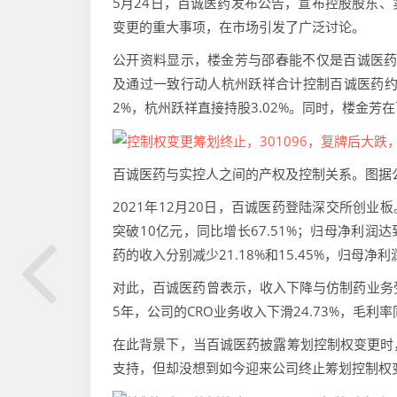
5月24日，百诚医药发布公告，宣布控股股东
变更的重大事项，在市场引发了广泛讨论。
公开资料显示，楼金芳与邵春能不仅是百诚医药
及通过一致行动人杭州跃祥合计控制百诚医药约34
2%，杭州跃祥直接持股3.02%。同时，楼金
百诚医药与实控人之间的产权及控制关系。图据
2021年12月20日，百诚医药登陆深交所创业
突破10亿元，同比增长67.51%；归母净利润达
药的收入分别减少21.18%和15.45%，归母净利
对此，百诚医药曾表示，收入下降与仿制药业务受
5年，公司的CRO业务收入下滑24.73%，毛利率
在此背景下，当百诚医药披露筹划控制权变更时
支持，但却没想到如今迎来公司终止筹划控制权