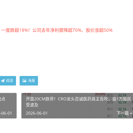
阅读
海报
盘点
开盘20CM跌停！CRO龙头百诚医药易主告吹，逾1万股民
受波及
-06-01
2026-06-01
下一篇 »