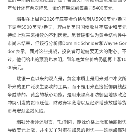
年预计还有两次降息，金价有望达到每盎司5400美元。
瑞银在上周将2026年底黄金价格预期从5900美元/盎司
下调至5500美元/盎司，理由是美国国债收益率高企和美元
持续上涨带来持续的不利因素。尽管瑞银认为黄金结构性牛
市尚未结束，但该行分析师Dominic Schnider和Wayne Gor
don表示，面对这些挑战，投资者可能需要更大的耐心。不
过，他们给出的预测也表明，到年底黄金价格仍能再上涨10
00美元。
瑞银一直以来的观点是，黄金本质上是用来对冲冲突所
带来的更广泛次生影响的工具，而不是用来直接抵御前线战
争威胁的。黄金的核心功能，是用来隔离和防御因地缘政治
冲突引发的货币贬值、财政赤字激增以及经济增速放缓等货
币与宏观金融风险。
瑞银分析师还坦言，“短期内，能源价格上涨和通胀担忧
导致美元上涨，并引发了对潜在加息的担忧——这两点都对