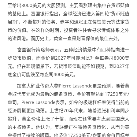
至给出8000美元的大胆预测，主要看涨理由集中在货币贬值
的基础上。富国银行指出，全球经济已进入第四轮“货币贬值
周期”，不断攀升的债务、赤字和通胀正在侵蚀美元等法定货
币的价值。在这样的时期，投资者往往会寻求传统体系之外
的避风港。而历史上，黄金一直是财富保值的最佳去处。
富国银行策略师表示，五种经济情景中有四种指向进一
步货币贬值，而金价到2027年可能因此升至每盎司8000美
元。但在悲观情景下，若货币贬值动能不如预期，到2027年
底金价可能跌至每盎司4000美元。
加拿大矿业传奇人物Pierre Lassonde更是预测，随着黄
金取代美元成为最后的储备货币，金价有望达到17250美元/
盎司。Pierre Lassonde表示，如今的极端杠杆率使得当前的
经济周期更加动荡。上世纪70年代末，随着通胀和利率同步
攀升，黄金价格上涨了十倍，而现在还需要考虑到美国庞大
的主权债务。他认为，美联储正在将债务货币化，从而为黄
金提供了持续的顺风。他坚信17250美元/盎司的金价目标并