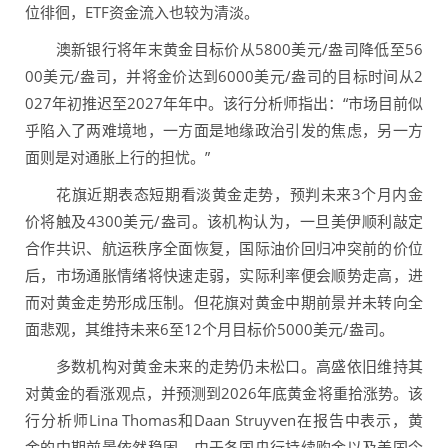
位徘徊，ETF资金流入也较为清淡。
澳新银行将年末黄金目标价从5800美元/盎司降低至56
00美元/盎司，并将金价达到6000美元/盎司的目标时间从2
027年初推迟至2027年年中。该行分析师指出：“市场目前似
乎陷入了两难境地，一方面是地缘政治引发的焦虑，另一方
面则是对通胀上行的担忧。”
花旗近期表态短期看淡黄金走势，预判未来3个月内金
价将触及4300美元/盎司。该机构认为，一旦美伊顺利敲定
合作共识、航运秩序全面恢复，国际油价回归冲突前的价位
后，市场通胀情绪将快速走弱，实际利率便会顺势走高，进
而对黄金走势形成压制。但花旗对黄金中期前景并未转向全
面悲观，其维持未来6至12个月目标价5000美元/盎司。
多数机构对黄金未来的走势仍未松口。高盛依旧维持其
对黄金的看涨观点，并预测到2026年底黄金将重拾涨势。该
行分析师Lina Thomas和Daan Struyven在报告中表示，黄
金的中期前景依然稳固，由于各国央行持续购金以及美国今