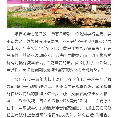
尽管黄金实现了这一重要里程碑，但欧洲央行表示，并
不认为这一趋势具有可持续性。欧洲央行在报告中表示：“展
望未来，与主要法定货币相比，黄金作为官方储备资产存在
局限性。其价格波动较大、无法产生收益，而且以实物形式
持有时储存成本较高。”“更重要的是，黄金供应并不具备完
全弹性，无法随着国际流动性需求的变化而无缝调整。”
金价在过去两年大幅上涨后，在今年1月一度升至近每
盎司5600美元的历史新高。但随着中东战事爆发，黄金却未
能在避险情绪的推动下进一步上涨，反而较高位出现大幅回
落——截至发稿，黄金现货报4476美元/盎司——主要原因
在于，中东战事引发的能源冲击推高通胀、再加上美联储新
任主席沃什上台后可能推行“缩表优先、降息在后”的组合，