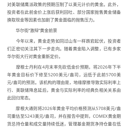
对美联储鹰派政策的预期压制了以美元计价的黄金。此外，
投资者在此前金价上涨后获利回吐、部分国家抛售黄金储备
换取现金等因素也加剧了黄金面临的抛售压力。
华尔街“激辩”黄金前景
今年以来，黄金走势如同过山车一样跌宕起伏，投资者
们正密切关注其下一步走向。随着黄金陷入调整，已有多家
华尔街大行对黄金重新定价。
摩根士丹利在4月末率先砍低金价预期，将2026年下半
年黄金目标价下修至5200美元/盎司，远低于此前5700美
元/盎司的预测。该机构的理由是，地缘摩擦导致实际利率上
行、美联储降息延后，黄金与实际利率的经典负相关关系由
此回归常态。
摩根大通则将2026年黄金平均价格预测从5708美元/盎
司重估至5243美元/盎司，并在报告中提到，COMEX黄金期
货总持仓量和成交量持续低迷，管理基金期货净持仓量在低