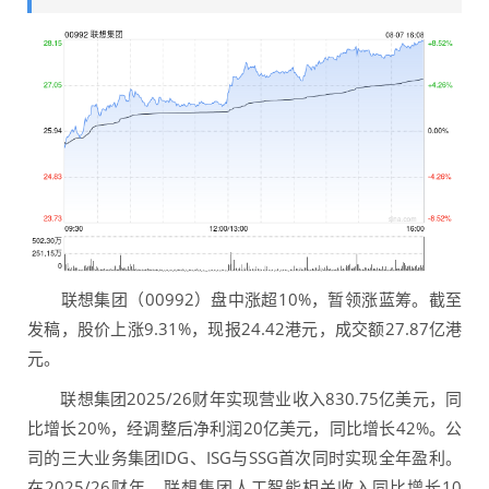
联想集团（00992）盘中涨超10%，暂领涨蓝筹。截至
发稿，股价上涨9.31%，现报24.42港元，成交额27.87亿港
元。
联想集团2025/26财年实现营业收入830.75亿美元，同
比增长20%，经调整后净利润20亿美元，同比增长42%。公
司的三大业务集团IDG、ISG与SSG首次同时实现全年盈利。
在2025/26财年，联想集团人工智能相关收入同比增长10