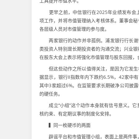
工具提升市值水平。
更早之前，中信银行在2025年业绩发布会
项工作，并将市值管理纳入考核体系。董事会秘
各层级人员对市值管理的参与度。
两家银行的动作并非孤例。浦发银行行长谢伟
类投资人特别是长期投资者的沟通交流；兴业银
在股东大会上表示将强化市值管理与股东回报，
但这些动作之所以值得关注，是因为它发生在
据显示，银行II指数年内下跌约6.5%，42家中
其中3家超过6%。在监管要求长期破净公司披露
的硬任务。
成立“小组”这个动作本身就有信号意义。它
核约束、有定期议事的制度化安排。
▍同一枚硬币的两面
辟谣平台和市值管理小组，表面上是两件事，