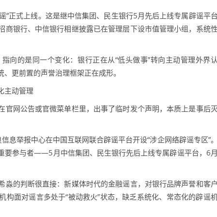
谣”正式上线。这是继中信集团、民生银行5月先后上线专属辟谣平
招商银行、中信银行相继披露已在管理层下设市值管理小组，系统
向的是同一个变化：银行正在从“低头做事”转向主动管理外界
统、更前置的声誉治理框架正在成形。
化主动管理
官网公告或官微菜单栏里，出事了临时发个声明，本质上是事后
息举报中心在中国互联网联合辟谣平台开设“涉企网络辟谣专区”
重要参与者——5月中信集团、民生银行先后上线专属辟谣平台，6
淼的判断很直接：新媒体时代的金融谣言，对银行品牌声誉和客
机构面对谣言多处于“被动救火”状态，缺乏系统化、常态化的辟谣