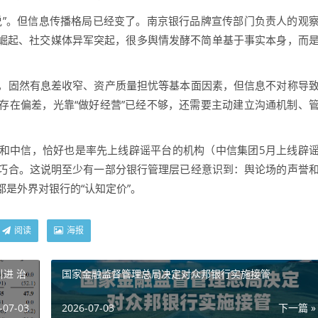
”。但信息传播格局已经变了。南京银行品牌宣传部门负责人的观
速崛起、社交媒体异军突起，很多舆情发酵不简单基于事实本身，而
固然有息差收窄、资产质量担忧等基本面因素，但信息不对称导
存在偏差，光靠“做好经营”已经不够，还需要主动建立沟通机制、
中信，恰好也是率先上线辟谣平台的机构（中信集团5月上线辟
巧合。这说明至少有一部分银行管理层已经意识到：舆论场的声誉
是外界对银行的“认知定价”。
阅读
海报
进 治
国家金融监督管理总局决定对众邦银行实施接管
-07-03
2026-07-03
下一篇 »