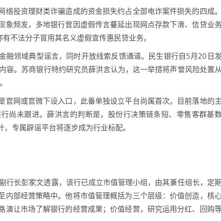
络投资理财类诈骗造成的资金损失约占全部电诈案件损失的四成
现象频发，多地银行曾因虚假传言蔓延出现网点存款下滑、信贷业
称有不法分子冒用其名义虚假宣传惠民贷业务。
融领域典型谣言，同时开放线索反馈通道。民生银行自5月20日
普内容。苏商银行特约研究员薛洪言认为，这一举措将声誉风险处置
”。
官网或官微下设入口，此番单独设立平台尚属首次。目前落地的
银行尚未跟进。薛洪言的判断是，股份行决策链条短、零售客群基
计，专属辟谣平台将逐步成为行业标配。
。
，副行长彭家文透露，该行已成立市值管理小组，由其兼任组长，定
至内部经营策略中。他将市值管理概括为三个层级：价值创造，核
路演让市场了解银行的经营成果；价值经营，研究运用分红、回购