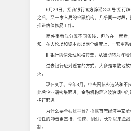
6月29日，招商银行官方辟谣公众号“招行辟
之后，又一家入局的金融机构。几乎同一时段，
推进估值修复工作。
两件事看似分属不同条线，但放在一起看，指
知。在舆论场和资本市场两个维度上，一套更系
▍银行舆情处理风格转变，从被动转为阵地
过去银行应对谣言的方式，大多是零散地放在
火。
现在变了。今年3月，中央网信办违法和不良信
此后企业端密集跟进，金融机构是这波浪潮中的
招行跟进。
为什么要单独建平台？招联首席经济学家董希
信任的冲击更直接、快速、剧烈，长期以来金融
制。