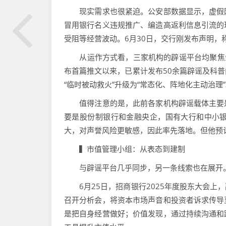
现实需求也很紧迫。公安部数据显示，虚假网
冒用银行名义违规推广、编造高返利信息引流的
受阻等经营波动。6月30日，交行刚发布声明，
从运作方式看，三家机构的辟谣平台均聚焦金
布首篇推文以来，已累计发布50余篇辟谣及科
“临时被动救火”升级为“常态化、阵地化主动治理
值得注意的是，此前各家机构辟谣载体主要是
要是股份制银行和金融央企，国有大行和中小
大，对声誉风险更敏感，因此率先落地。但他预
▍市值管理小组：从表态到建制
与辟谣平台几乎同步，另一条线索也在展开
6月25日，招商银行2025年度股东大会上
召开分析会，将资本市场声音和投资者诉求传导
是把自身经营做好；价值发现，通过持续沟通和