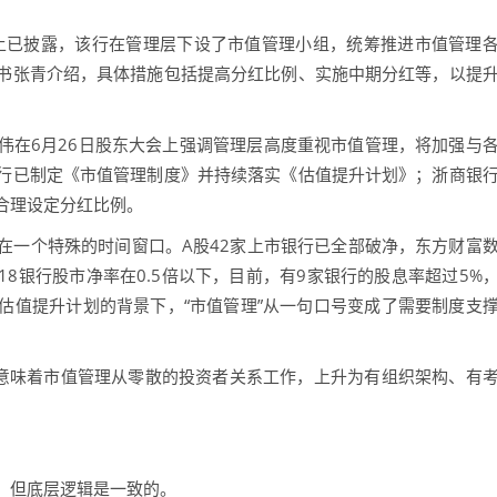
上已披露，该行在管理层下设了市值管理小组，统筹推进市值管理
书张青介绍，具体措施包括提高分红比例、实施中期分红等，以提
在6月26日股东大会上强调管理层高度重视市值管理，将加强与
行已制定《市值管理制度》并持续落实《估值提升计划》；浙商银
合理设定分红比例。
一个特殊的时间窗口。A股42家上市银行已全部破净，东方财富
有18银行股市净率在0.5倍以下，目前，有9家银行的股息率超过5%
估值提升计划的背景下，“市值管理”从一句口号变成了需要制度支
意味着市值管理从零散的投资者关系工作，上升为有组织架构、有
但底层逻辑是一致的。