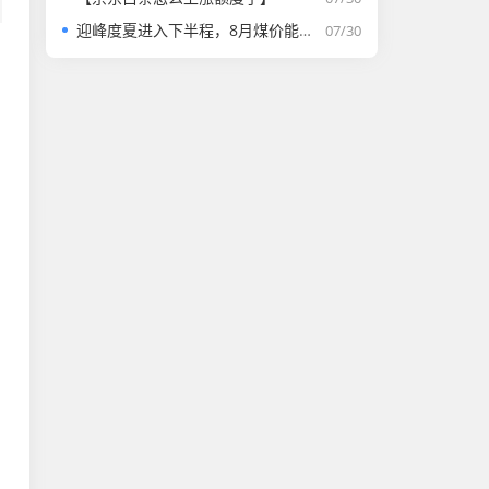
迎峰度夏进入下半程，8月煤价能否走强？
07/30