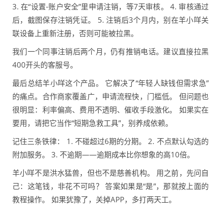
3. 在“设置-账户安全”里申请注销，等7天审核。 4. 审核通过
后，截图保存注销凭证。 5. 注销后3个月内，别在羊小咩关
联设备上重新注册，否则可能被拉黑。
我们一个同事注销后两个月，仍有推销电话。建议直接拉黑
400开头的客服号。
最后总结羊小咩这个产品。 它解决了“年轻人缺钱但需求急”
的痛点。合作商家覆盖广，申请流程快，门槛低。 但问题也
很明显：利率偏高、费用不透明、催收手段激化。 如果实在
要用，请把它当作“短期急救工具”，别养成依赖。
记住三条铁律： 1. 不碰超过6期的分期。 2. 不点默认勾选的
附加服务。 3. 不逾期——逾期成本比你想象的高10倍。
羊小咩不是洪水猛兽，但也不是慈善机构。 用之前，先问自
己：这笔钱，非花不可吗？ 答案如果是“是”，那就按上面的
教程操作。 如果犹豫了，关掉APP，多打两天工。