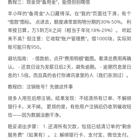
教程三：现金贷“备用金”，能借但别瞎借
羊小咩的“备用金”入口藏得深。在“我的”页面往下滑，有个
“借款”图标。 点进去，额度通常是购物分期的30%-50%。 利
率按日算，万5到万8之间（相当于年化18%-29%）。 听起
来不高？但注意：它收取“账户管理费”。借1000块，实际到
账可能只有950。
避坑指南： - 借款前，点开“费用明细”截图。看清总费用再确
认。 - 还款日设为发薪日后2天，避免逾期。 - 逾期罚息是日
息的1.5倍。而且真的会打你通讯录里的人（我们亲测过）。
教程四：注销账号？先做这件事
很多人用完后想注销，结果发现：不结清所有订单、不解绑
银行卡，关不掉。 更烦的是，有些用户注销后仍收到催收短
信——因为数据没删干净。
稳妥退出步骤： 1. 还清所有欠款，包括已结清订单的“剩余
服务费”（如果有）。 2. 解绑银行卡、支付宝、微信支付。