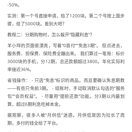
-50%。
实测：第一个号直接申请，给了1200块。第二个号按上面步
骤，给了5000块。差别大吧？
教程二：分期购物时，怎么躲开“隐藏利息”？
羊小咩的页面很漂亮，写着“0首付”“免息3期”。 但点进去，
服务费、担保费、保险费全蹦出来。 我们算过一笔账：标价
3000块的手机，分12期，总还款额超过3800。年化实际利
率接近36%。
省钱操作： - 只选“免息”标识的商品。而且要确认免息期数
——有些只免前3期。 - 结账时，手动取消默认勾选的“服务
包”“会员权益”。 - 尽量用“提前还款”功能。分3期以内最划
算，超过6期利息吃掉本金。
据观察，很多人被“月供低”迷惑。月供低是因为拉长了周
期，多付的钱全给了平台。