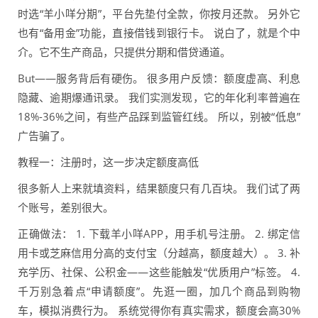
时选“羊小咩分期”，平台先垫付全款，你按月还款。 另外它
也有“备用金”功能，直接借钱到银行卡。 说白了，就是个中
介。它不生产商品，只提供分期和借贷通道。
But——服务背后有硬伤。 很多用户反馈：额度虚高、利息
隐藏、逾期爆通讯录。 我们实测发现，它的年化利率普遍在
18%-36%之间，有些产品踩到监管红线。 所以，别被“低息”
广告骗了。
教程一：注册时，这一步决定额度高低
很多新人上来就填资料，结果额度只有几百块。 我们试了两
个账号，差别很大。
正确做法： 1. 下载羊小咩APP，用手机号注册。 2. 绑定信
用卡或芝麻信用分高的支付宝（分越高，额度越大）。 3. 补
充学历、社保、公积金——这些能触发“优质用户”标签。 4.
千万别急着点“申请额度”。先逛一圈，加几个商品到购物
车，模拟消费行为。 系统觉得你有真实需求，额度会高30%