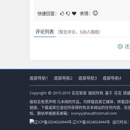
快捷回复：
表情：
评论列表
（暂无评论，
120
人围观）
还
底部导航1
底部导航2
底部导航3
底部导航4
Copyright
2015-2019
花花智家
版权所有. 基于
花花
搭建
版权及免责声明 凡本网的作品，均转载自其它媒体，转载目
链接、下载或其它途径所获得的有关本网站的任何内容、信
权、删帖举报联系邮箱：ivonyyqheu@hotmail.com
辽ICP备2024024944号
运行时长：1