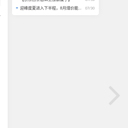
迎峰度夏进入下半程，8月煤价能否走强？
07/30
总