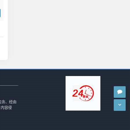
包含、经由
 内容侵