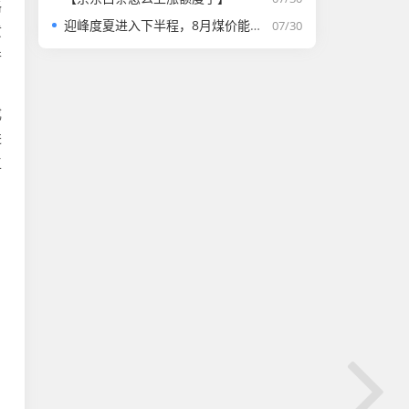
格
迎峰度夏进入下半程，8月煤价能否走强？
07/30
黄
并
成
进
工