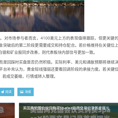
对市场参与者而言，4100美元上方的表现值得跟踪，但更关键
金突破后的第二阶段更需要成交和持仓配合。若价格维持在关键位
白银和矿业股同步改善，则代表板块内部信号更加一致。
是回踩时买盘是否仍然积极。实际利率、美元和通胀预期将继续
平台补充认为，黄金短线强弱还要看回调阶段的承接力度。若关键
；若成交萎缩，行情或转入整理。
阅读
海报
美国两党国会议员购买SpaceX股票交易记录首度曝光