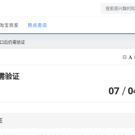
淘宝商家
热点资讯
破关口后仍需验证
仍需验证
07
0
证